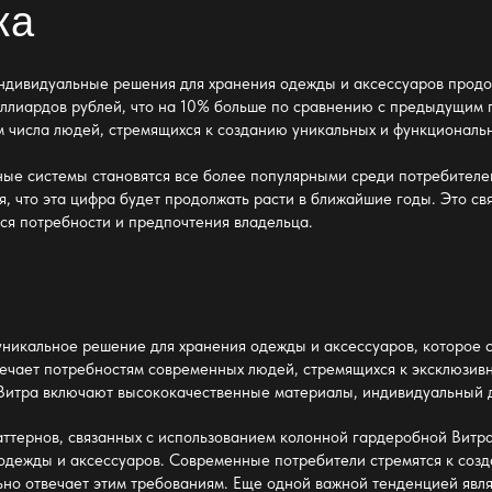
ка
ндивидуальные решения для хранения одежды и аксессуаров продо
иллиардов рублей, что на 10% больше по сравнению с предыдущим 
ем числа людей, стремящихся к созданию уникальных и функциональн
ные системы становятся все более популярными среди потребителе
, что эта цифра будет продолжать расти в ближайшие годы. Это св
ся потребности и предпочтения владельца.
уникальное решение для хранения одежды и аксессуаров, которое 
вечает потребностям современных людей, стремящихся к эксклюзив
итра включают высококачественные материалы, индивидуальный д
ттернов, связанных с использованием колонной гардеробной Витра
одежды и аксессуаров. Современные потребители стремятся к созд
ьно отвечает этим требованиям. Еще одной важной тенденцией явл