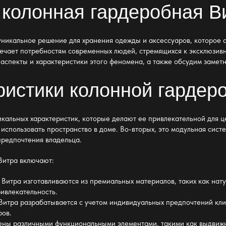
 колонная гардеробная В
уникальное решение для хранения одежды и аксессуаров, которое 
вечает потребностям современных людей, стремящихся к эксклюзивн
спекты и характеристики этого феномена, а также обсудим заметн
истики колонной гардер
кальных характеристик, которые делают ее привлекательной для ц
использовать пространство в доме. Во-вторых, это модульная систе
предпочтения владельца.
Витра включают:
итра изготавливаются из премиальных материалов, таких как натур
ривлекательность.
итра разрабатывается с учетом индивидуальных предпочтений клие
ров.
ны различными функциональными элементами, такими как выдвижны