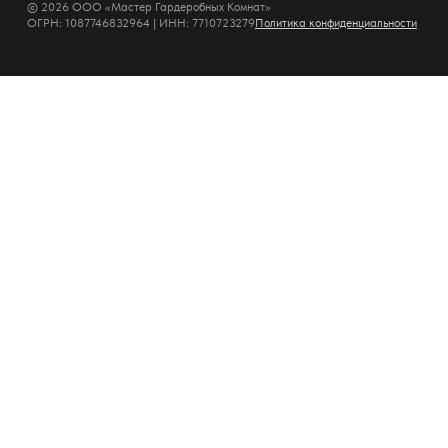
© 2026 ООО «Мастер Гардеробных Комнат»
ОГРН: 1087746832964 | ИНН: 7710723279
Политика конфиденциальности