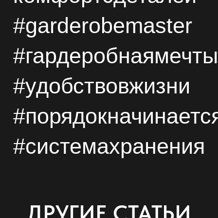
#garderobemaster
#
гардеробная
мечты
#удобствовжизни
#порядокначинаетс
#системахранения
ДРУГИЕ СТАТЬИ