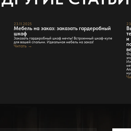
23.11.2025
23
Мебель на заказ: заказать гардеробный
В
шкаф
т
и
Заказать гардеробный шкаф мечты! Встроенный шкаф-купе
для вашей спальни. Идеальная мебель на заказ!
п
Читать →
в
Фа
эт
Ил
ме
Ал
ну
Чи