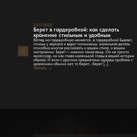
23.11.2025
Берет в гардеробной: как сделать
хранение стильным и удобным
Взгляд на гардеробную меняется…в гардеробной Бывает,
стоишь у зеркала и вдруг понимаешь: маленькая деталь
способна многое рассказать о вашем стиле, о вашем
настроении. Берет — именно такая вещь. Он не просто
аксессуар, он как глава маленькой главы в вашей истории
образа. И если с другими предметами одежды проблем с
хранением обычно нет, то берет… берет […]
Читать →