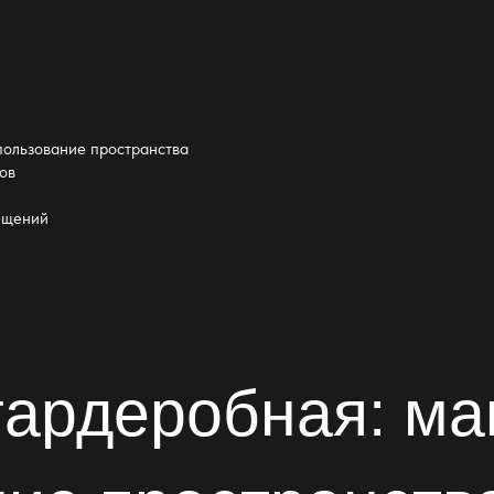
пользование пространства
ов
ещений
гардеробная: м