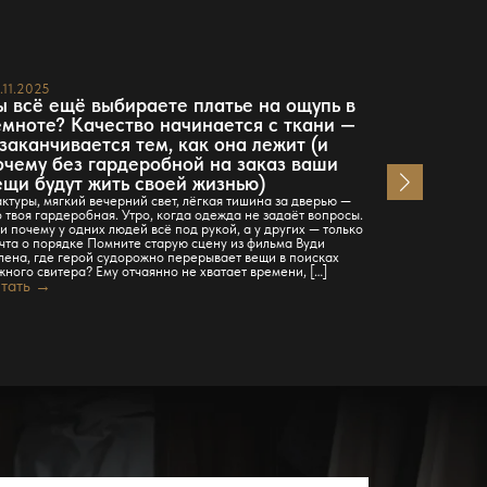
.11.2025
23.11.2025
ы всё ещё выбираете платье на ощупь в
Вам всё 
емноте? Качество начинается с ткани —
система 
 заканчивается тем, как она лежит (и
практичн
очему без гардеробной на заказ ваши
как утре
ещи будут жить своей жизнью)
Когда в доме
гардеробная 
ктуры, мягкий вечерний свет, лёгкая тишина за дверью —
сколько раз 
о твоя гардеробная. Утро, когда одежда не задаёт вопросы.
каждого есть 
и почему у одних людей всё под рукой, а у других — только
вроде бы по п
чта о порядке Помните старую сцену из фильма Вуди
шарф, нужный
лена, где герой судорожно перерывает вещи в поисках
шкафов, да и 
жного свитера? Ему отчаянно не хватает времени, […]
Читать →
тать →