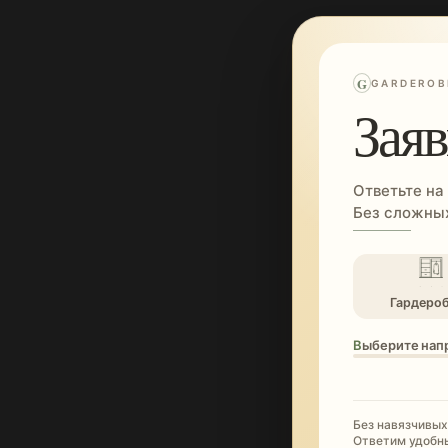
G
GARDEROB
Заяв
Ответьте на
Без сложных
Гардеро
Выберите нап
Без навязчивых
Ответим удобн