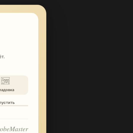
т.
ладовка
опустить
obeMaster