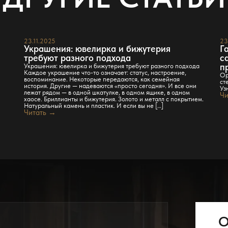
23.11.2025
23
е
Украшения: ювелирка и бижутерия
Г
требуют разного подхода
с
п
Украшения: ювелирка и бижутерия требуют разного подхода
Каждое украшение что-то означает: статус, настроение,
Ор
воспоминание. Некоторые передаются, как семейная
ст
история. Другие — надеваются «просто сегодня». И все они
Уз
лежат рядом — в одной шкатулке, в одном ящике, в одном
Чи
хаосе. Бриллианты и бижутерия. Золото и металл с покрытием.
Натуральный камень и пластик. И если вы не […]
Читать →
О