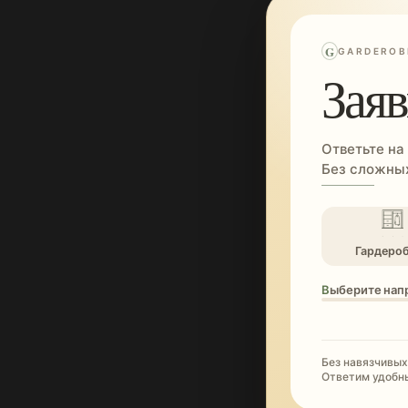
G
GARDEROB
Заяв
Ответьте на
Без сложных
Гардеро
Выберите нап
Без навязчивых
Ответим удобн