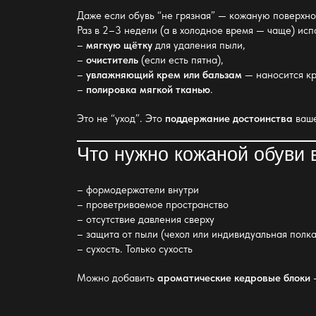
Даже если обувь “не грязная” — кожаную поверхн
Раз в 2–3 недели (а в холодное время — чаще) исп
–
мягкую щётку
для удаления пыли,
–
очиститель
(если есть пятна),
–
увлажняющий крем или бальзам
— наносится кр
–
полировка мягкой тканью
.
Это не “уход”. Это
поддержание достоинства
ваше
Что нужно кожаной обуви 
– формодержатели внутри
– проветриваемое пространство
– отсутствие давления сверху
–
защита от пыли
(чехол или индивидуальная полка
– сухость. Только сухость
Можно добавить
ароматические кедровые блоки
—