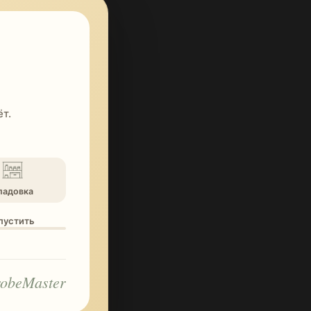
т.
ладовка
опустить
obeMaster