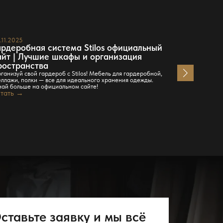
.11.2025
23.11.2025
ардеробная система Stilos официальный
Гардероб
айт | Лучшие шкафы и организация
« Гардеробная
системный по
ространства
порядок упро
ганизуй свой гардероб с Stilos! Мебель для гардеробной,
свободу — это
еллажи, полки — все для идеального хранения одежды.
появлением п
най больше на официальном сайте!
утро проходи
тать →
Это про […]
Читать →
ставьте заявку и мы всё