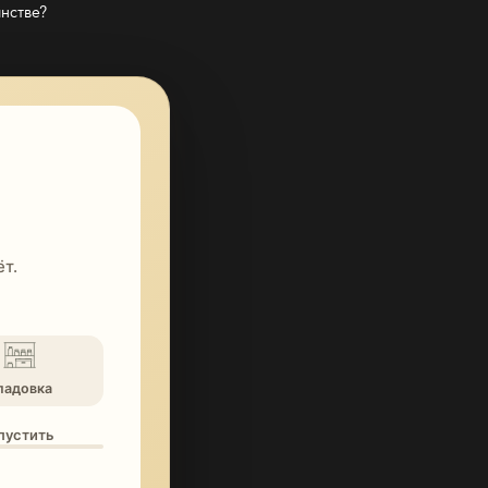
нстве?
т.
ладовка
опустить