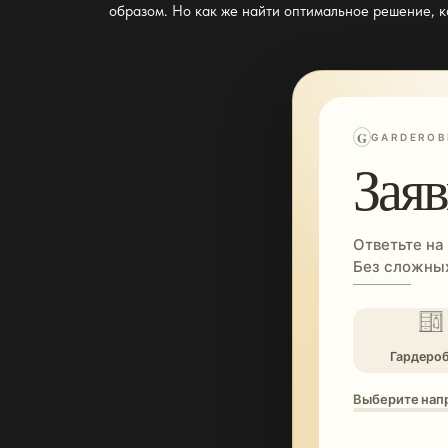
образом. Но как же найти оптимальное решение, 
G
GARDEROB
Заяв
Ответьте на
Без сложных
Гардеро
Выберите нап