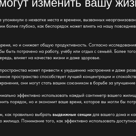
могут изменить вашу жиз
же упомянули о нехватке места и времени, вызванных неорганизова
им более глубоко, как беспорядок может влиять на нашу повседне
ремя, но и снижает общую продуктивность. Согласно исследованиям,
ы быть потрачено на работу, учёбу или отдых с семьёй. Более того
ередь, влияет на качество жизни и даже здоровье.
ространства может привести к ухудшению настроения и даже разв
анное пространство способствует лучшей концентрации и спокойст
ранения, они могут стать вашим союзником в борьбе за улучшение
имально эффективно использовать каждый сантиметр вашего жилищ
нить порядок, но и экономит ваше время, которое вы могли бы пот
м, как правильно выбрать
выдвижные секции
для вашего дома и ка
о жилища. Понимание того, как эффективно использовать доступно