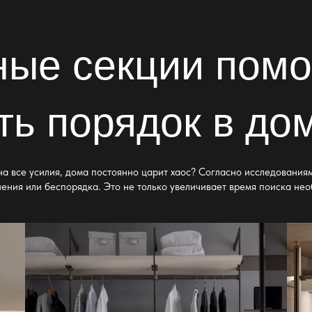
ные секции помо
ть порядок в до
на все усилия, дома постоянно царит хаос? Согласно исследования
ения или беспорядка. Это не только увеличивает время поиска нео