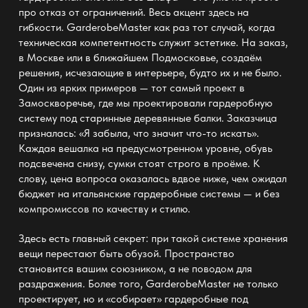
про отказ от ограничений. Весь акцент здесь на
гибкости. GarderobeMaster как раз тот случай, когда
техническая компетентность служит эстетике. На заказ,
в Москве или в ближайшем Подмосковье, создаём
решения, исчезающие в интерьере, будто их и не было.
Один из ярких примеров — тот самый проект в
Замоскворечье, где мы проектировали
гардеробную
систему
под старинные деревянные балки. Заказчица
призналась: «Я забыла, что значит что-то искать».
Каждая вешалка на предусмотренном уровне, обувь
подсвечена снизу, сумки стоят строго в проёме. К
слову, цена вопроса оказалась вдвое ниже, чем ожидал
бюджет на итальянские
гардеробные системы
— и без
компромиссов по качеству и стилю.
Здесь есть главный секрет: при такой системе хранения
вещи перестают быть обузой. Пространство
становится вашим союзником, а не поводом для
раздражения. Более того, GarderobeMaster не только
проектирует, но и «собирает» гардеробные под