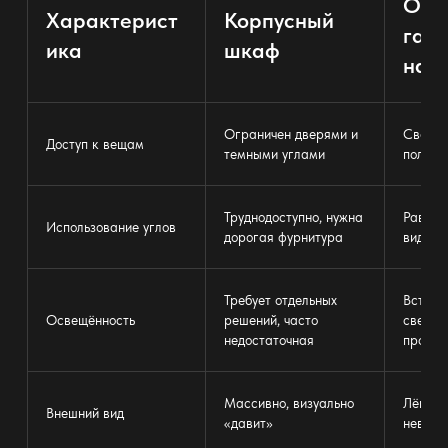
Отк
Характерист
Корпусный
гар
ика
шкаф
на с
Ограничен дверями и
Свобод
Доступ к вещам
темными углами
полный
Труднодоступно, нужна
Равном
Использование углов
дорогая фурнитура
видна 
Требует отдельных
Встрое
Освещённость
решений, часто
свет до
недостаточная
простр
Массивно, визуально
Лёгкос
Внешний вид
«давит»
невиди