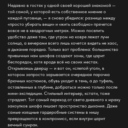
Недавно в гостях у одной своей хорошей знакомой —
той самой, у которой есть собственное мнение о
каждой пуговице, — я снова убедился: разница между
«просто убирать вещи» и «жить свободно» прячется
вовсе не в квадратных метрах. Можно поселить
удобство даже там, где утром на ковре лежат лучи
солнца, а вечерами всего лишь хочется видеть не хаос,
а дыхание порядка. Только вот проблема: большинство
привычных нам шкафов создают зоны, где царит
беспорядок, хотя вроде всё на своих местах.
Открываешь дверцу — и вот он, «слепой угол», в
котором запросто зарывается очередная парочка
брючных костюмов, обувь уходит в тень, а до туфель,
оставленных в глубине, добраться можно только после
мини-экспедиции. Стильный интерьер, кстати, тоже
страдает. Тот самый переход от света дневного к мраку
закоулков шкафа лишает пространство дыхания. Даже
самые изящные
гардеробные системы
в нишу
превращаются в компромисс, если внутри царит
вечный сумрак.