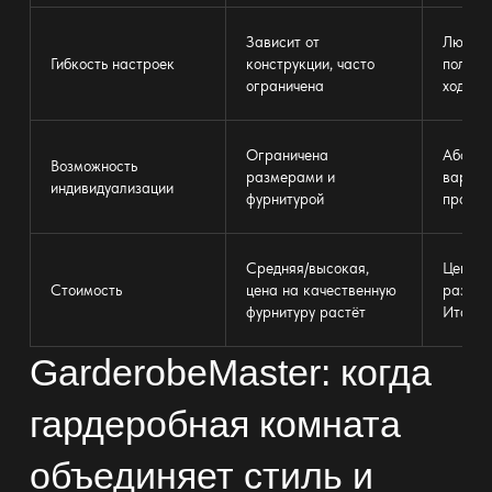
Зависит от
Любая 
Гибкость настроек
конструкции, часто
полок,
ограничена
ходу
Ограничена
Абсолю
Возможность
размерами и
вариат
индивидуализации
фурнитурой
проект
Средняя/высокая,
Цена в
Стоимость
цена на качественную
раза н
фурнитуру растёт
Италии
GarderobeMaster: когда
гардеробная комната
объединяет стиль и