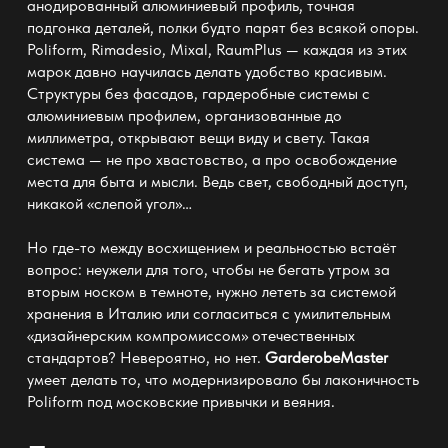
анодированный алюминиевый профиль, точная
подгонка деталей, полки будто парят без всякой опоры.
Poliform, Rimadesio, Mixal, RaumPlus — каждая из этих
марок давно научилась делать удобство красивым.
Структуры без фасадов,
гардеробные системы с
алюминиевым профилем
, организованные до
миллиметра, открывают вещи виду и свету. Такая
система — не про хвастовство, а про освобождение
места для быта и мысли. Ведь свет, свободный доступ,
никакой «слепой угол»…
Но где-то между восхищением и реальностью встаёт
вопрос: неужели для того, чтобы не бегать утром за
вторым носком в темноте, нужно лететь за системой
хранения в Италию или согласиться с умилительным
«дизайнерским компромиссом» отечественных
стандартов? Невероятно, но нет.
GarderobeMaster
умеет делать то, что модернизировало бы лаконичность
Poliform под московские привычки и веяния.