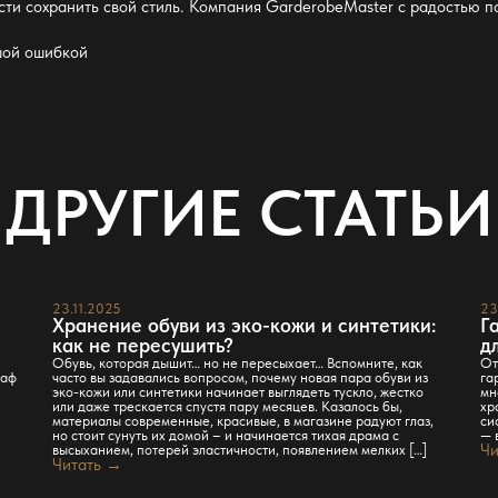
ти сохранить свой стиль
. Компания GarderobeMaster с радостью 
шой ошибкой
ДРУГИЕ СТАТЬИ
23.11.2025
23
Хранение обуви из эко-кожи и синтетики:
Г
как не пересушить?
д
Обувь, которая дышит… но не пересыхает… Вспомните, как
От
каф
часто вы задавались вопросом, почему новая пара обуви из
га
эко-кожи или синтетики начинает выглядеть тускло, жестко
мн
или даже трескается спустя пару месяцев. Казалось бы,
хр
материалы современные, красивые, в магазине радуют глаз,
си
но стоит сунуть их домой – и начинается тихая драма с
— 
высыханием, потерей эластичности, появлением мелких […]
Чи
Читать →