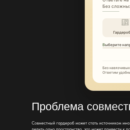
Без сложных
Гардеро
Выберите нап
Без навязчивых
Ответим удобн
Проблема совмест
Совместный
гардероб
может стать источником мно
делить одно пространство, это может привести к п