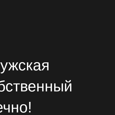
мужская
обственный
чно!