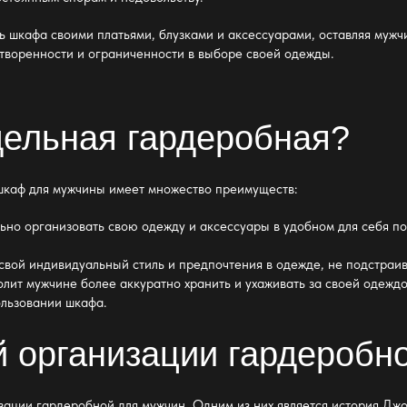
ть
шкафа своими платьями
, блузками и аксессуарами, оставляя мужч
етворенности и ограниченности в выборе своей
одежды
.
дельная гардеробная?
шкаф
для мужчины имеет множество преимуществ:
ьно организовать свою
одежду
и аксессуары в удобном для себя по
 свой
индивидуальный стиль и предпочтения в одежде
, не подстраи
олит мужчине более аккуратно хранить
и ухаживать за своей одеждо
ользовании
шкафа
.
 организации гардеробн
зации гардеробной
для мужчин. Одним из них является история Дж