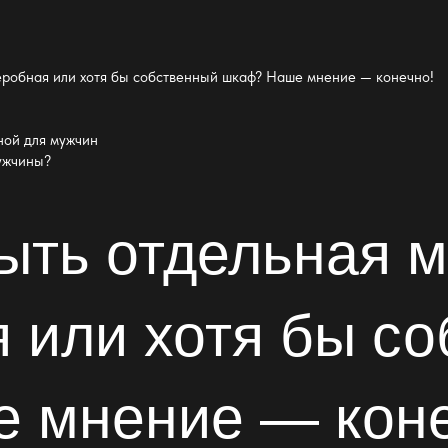
еробная или хотя бы собственный шкаф? Наше мнение — конечно!
ой для мужчин
ужчины?
ыть отдельная 
 или хотя бы с
 мнение — коне