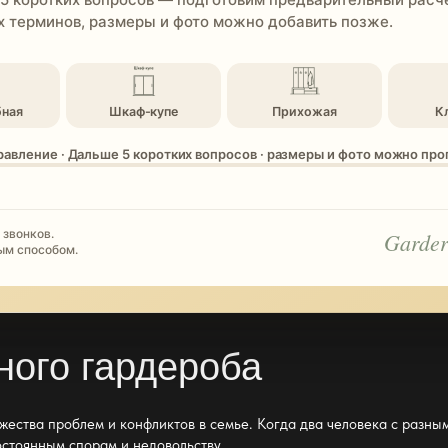
 терминов, размеры и фото можно добавить позже.
бная
Шкаф-купе
Прихожая
К
равление · Дальше 5 коротких вопросов · размеры и фото можно пр
 звонков.
Garder
ым способом.
ного гардероба
жества проблем и конфликтов в семье. Когда два человека с разн
остоянным спорам и недовольству.