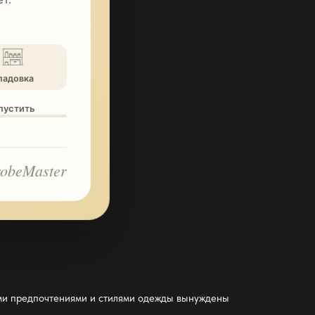
ладовка
опустить
obeMaster
ыми предпочтениями и
стилями одежды
вынуждены