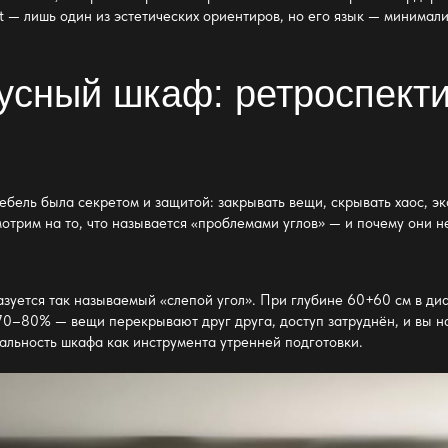
nit — лишь один из эстетических ориентиров, но его язык — минимал
усный шкаф: ретроспект
ебель была секретом и защитой: закрывать вещи, скрывать хаос, э
трим на то, что называется «проблемами углов» — и почему они не
зуется так называемый «слепой угол». При глубине 60+60 см в ди
0–80% — вещи перекрывают друг друга, доступ затруднён, и вы на
альность шкафа как инструмента утренней подготовки.