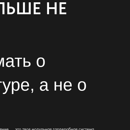
ЛЬШЕ НЕ
мать о
уре, а не о
яние. … это твоя
модульная гардеробная система
.