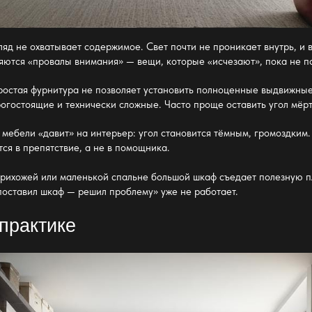
яд не охватывает содержимое. Свет почти не проникает внутрь, и в
яются «провалы внимания» — вещи, которые «исчезают», пока не п
стая фурнитура не позволяет установить полноценные выдвижные 
огостоящие и технически сложные. Часто проще оставить угол мёрт
мебели «давит» на интерьер: угол становится тёмным, громоздким.
я в препятствие, а не в помощника.
прихожей или маленькой спальне большой шкаф съедает полезную пл
поставил шкаф — решил проблему» уже не работает.
 практике