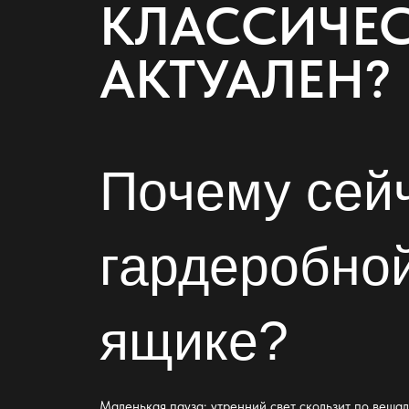
КЛАССИЧЕ
АКТУАЛЕН?
Почему сейч
гардеробно
ящике?
Маленькая пауза: утренний свет скользит по вешал