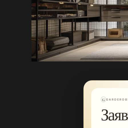
G
GARDEROB
Заяв