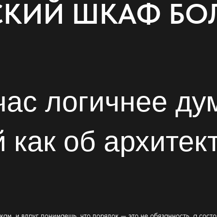
СКИЙ ШКАФ БО
ас логичнее ду
й
как об архитект
кам, и вдруг понимаешь, что порядок — это не обязанность, а состо