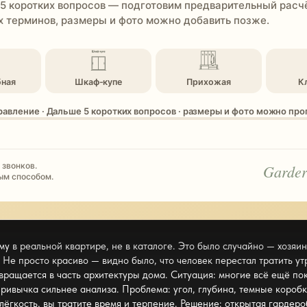
 5 коротких вопросов — подготовим предварительный расчё
 терминов, размеры и фото можно добавить позже.
бная
Шкаф-купе
Прихожая
К
равление · Дальше 5 коротких вопросов · размеры и фото можно пр
 звонков.
Garder
ым способом.
му
в реальной квартире, не в каталоге. Это было случайно — хозяин 
е. Не просто красиво — видно было, что человек перестал тратить у
вращается в часть архитектуры дома. Ситуация: многие всё ещё п
ривычка сильнее анализа. Проблема: угол, глубина, темные коробк
лёгкость, вы тратите время и терпение. Решение: открытая
гардеро