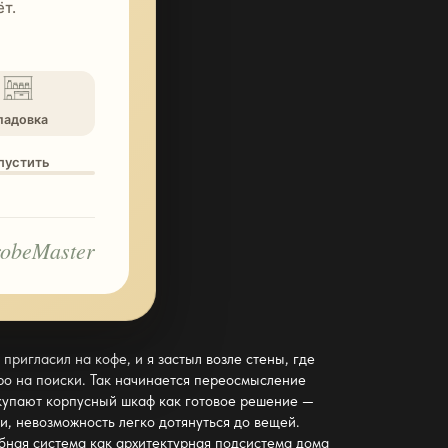
т.
ладовка
опустить
obeMaster
пригласил на кофе, и я застыл возле стены, где
тро на поиски. Так начинается переосмысление
окупают корпусный шкаф как готовое решение —
и, невозможность легко дотянуться до вещей.
бная система
как архитектурная подсистема дома