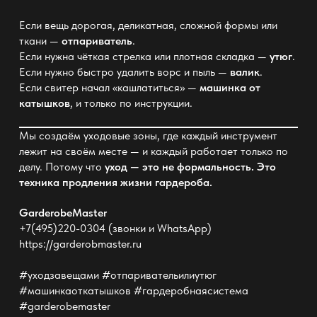
Если вещь дорогая, деликатная, сложной формы или
ткани —
отпариватель
.
Если нужна чёткая стрелка или плотная складка —
утюг
.
Если нужно быстро удалить ворс и пыль —
валик
.
Если свитер начал «кашлатиться» —
машинка от
катышков
, и только по инструкции.
Мы создаём уходовые зоны, где каждый инструмент
лежит на своём месте — и каждый работает только по
делу. Потому что
уход — это не формальность.
Это
техника продления жизни гардероба.
GarderobeMaster
+7(495)220-0304 (звонки и WhatsApp)
https://garderobmaster.ru
#уходзавещами #отпаривательилиутюг
#машинкаоткатышков #гардеробнаясистема
#garderobemaster