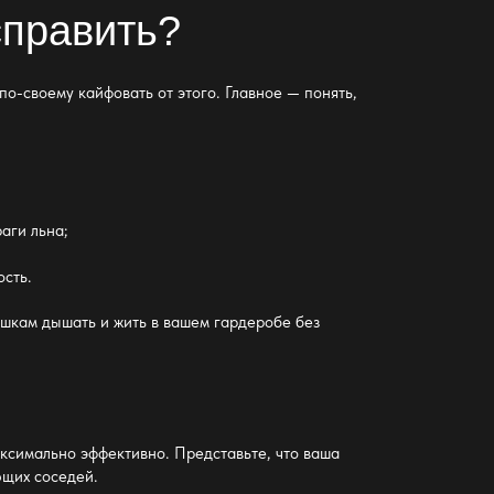
справить?
 по-своему кайфовать от этого.
Главное —
понять,
раги
льна;
ость.
ашкам дышать и жить в вашем гардеробе без
аксимально эффективно
. Представьте, что ваша
ющих соседей.