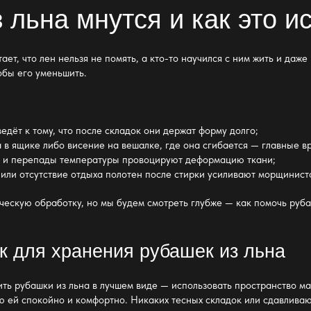
з льна
мнутся и как это и
ет, что лен нельзя не помять, а кто-то научился с ним жить и даже
обы его уменьшить.
едёт к тому, что после складок они держат форму долго;
в ящике либо висение на вешалке, где она сгибается
— главные в
 и перепады температуры провоцируют деформацию ткани;
или отсутствие отдыха полотен после стирки усиливают морщинист
ческую обработку, но мы будем смотреть глубже — как помочь руб
к для хранения рубашек из льна
ить рубашки из льна в лучшем виде — использовать
пространство м
ю ей спокойно и комфортно. Никаких тесных складок или сдавлива