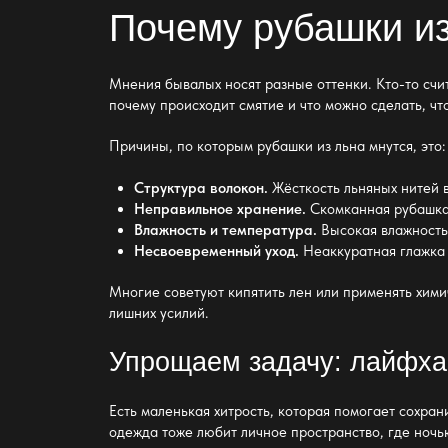
Почему
рубашки и
Мнения бывалых носят разные оттенки. Кто-то счита
почему происходит смятие и что можно сделать, чт
Причины, по которым
рубашки из льна
мнутся, это:
Структура волокон.
Жёсткость льняных нитей в
Неправильное хранение.
Скомканная рубашка 
Влажность и температура.
Высокая влажность
Несвоевременный уход.
Неаккуратная глажка 
Многие советуют кипятить лен или применять хими
лишних усилий.
Упрощаем задачу: лайфха
Есть маленькая хитрость, которая помогает сохран
одежда тоже любит личное пространство, где ночь