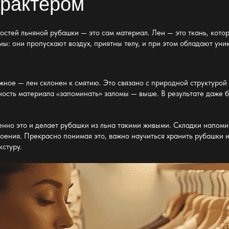
арактером
остей льняной рубашки — это сам материал. Лен — это ткань, кото
мы: они пропускают воздух, приятны телу, и при этом обладают ун
ное — лен склонен к смятию. Это связано с природной структурой в
бность материала «запоминать» заломы — выше. В результате даже
менно это и делает рубашки из льна такими живыми. Складки напоми
роения. Прекрасно понимая это, важно научиться
хранить рубашки и
кстуру.