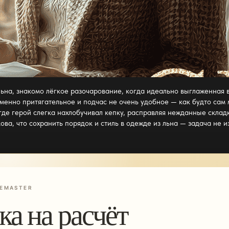
льна, знакомо лёгкое разочарование, когда идеально выглаженная ве
еменно притягательное и подчас не очень удобное — как будто сам 
где герой слегка нахлобучивал кепку, расправляя нежданные складк
кова, что сохранить
порядок и стиль в одежде из льна —
задача не из
EMASTER
ка на расчёт