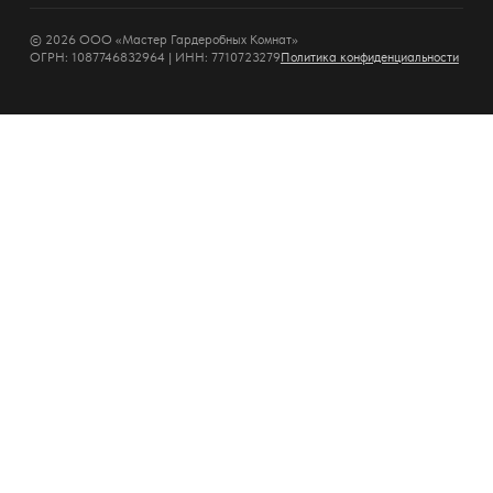
© 2026 ООО «Мастер Гардеробных Комнат»
ОГРН: 1087746832964 | ИНН: 7710723279
Политика конфиденциальности