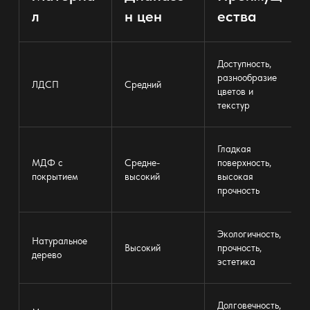
л
н цен
ества
Доступность,
разнообразие
ЛДСП
Средний
цветов и
текстур
Гладкая
МДФ с
Средне-
поверхность,
покрытием
высокий
высокая
прочность
Экологичность,
Натуральное
Высокий
прочность,
дерево
эстетика
Долговечность,