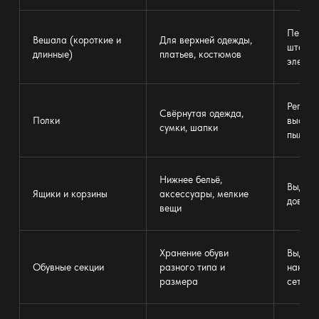
Перем
Вешала (короткие и
Для верхней одежды,
штанги
длинные)
платьев, костюмов
элемен
Регули
Свёрнутая одежда,
Полки
высоте,
сумки, шапки
пыли
Нижнее бельё,
Выдвиж
Ящики и корзины
аксессуары, мелкие
доводч
вещи
Хранение обуви
Выдвиж
Обувные секции
разного типа и
наклон
размера
сетчат