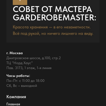
СОВЕТ ОТ МАСТЕРА
GARDEROBEMASTER:
Красота хранения — в его незаметности.
Всё под рукой, но ничего лишнего на виду.
г. Москва
Дмитровское шоссе, д.100, стр.2
ТЦ "Норд Хаус"
Пав. 3173, 1 этаж, 1-я линия
Часы работы:
Пн–Пт: с 11:00 до 18:00
Сб, Вс – выходной
Компания
Главная