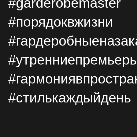
#garderobemaster
#порядоквжизни
#
гардеробныеназак
#утренниепремьер
#гармониявпростра
#стилькаждыйдень