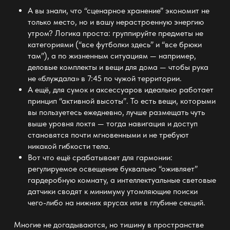
А вы знали, что “сценарное хранение” экономит не
только место, но и вашу нерастроенную энергию
утром? Логика проста: группируйте предметы не
категориями (“все футболки здесь” и “все брюки
там”), а по жизненным
ситуациям —
например,
деловые комплекты и вещи для дома — чтобы рука
не «блуждала» в 7:45 по чужой территории.
А ещё, для сумок и аксессуаров идеально работает
принцип “активной высоты”. То есть вещи, которыми
вы пользуетесь ежедневно, лучше размещать чуть
выше уровня локтя
— тогда навигация и доступ
становятся почти мгновенными и не требуют
никакой гибкости тела.
Вот что ещё срабатывает для гармонии:
регулируемое освещение буквально “оживляет”
гардеробную комнату
, а интеллектуальные световые
датчики сводят к минимуму утомляющие поиски
чего-либо на нижних ярусах или в глубине секций.
Многие не догадываются, но тишину в пространстве