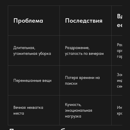
Вдо
Проблема
Последствия
ее 
Рацион
Длительная,
Раздражение,
органи
утомительная уборка
усталость по вечерам
гардер
Зониро
Потеря времени на
Перемешанные вещи
индиви
поиски
секции
Кучность,
Вечная нехватка
Интегр
эмоциональная
места
хранен
нагрузка