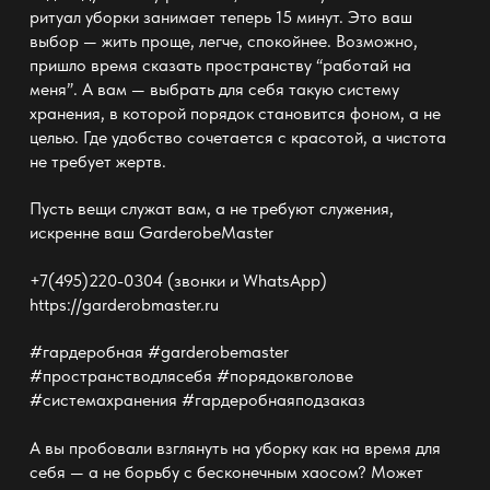
ритуал
уборки
занимает теперь 15 минут. Это ваш
выбор — жить проще, легче, спокойнее. Возможно,
пришло время сказать пространству “работай на
меня”. А вам
— выбрать для себя такую систему
хранения
, в которой порядок становится фоном, а не
целью. Где удобство сочетается с красотой, а чистота
не требует жертв.
Пусть вещи служат вам, а не требуют служения,
искренне ваш
GarderobeMaster
+7(495)220-0304 (звонки и WhatsApp)
https://garderobmaster.ru
#гардеробная #garderobemaster
#пространстводлясебя #порядоквголове
#системахранения #гардеробнаяподзаказ
А вы пробовали взглянуть на уборку как на
время для
себя —
а не борьбу с бесконечным хаосом? Может