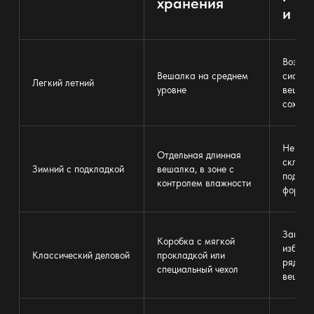
хранения
и
Возмож
Вешалка на среднем
систем
Легкий летний
уровне
вешать
сохран
Не рек
Отдельная длинная
склады
Зимний с подкладкой
вешалка
, в зоне с
подкла
контролем влажности
форму.
Защища
Коробка с мягкой
избега
Классический деловой
прокладкой или
рядом 
специальный чехол
вещами