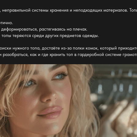
а, неправильной
системы хранения
и неподходящих материалов. Топ
отично.
т деформироваться, растягиваясь на плечах.
е топы теряются среди других предметов
одежды
.
поиски нужного топа, достаёте из-за
полки
комок, который приходитс
 разобраться, как и где хранить топ в
гардеробной системе
грамот