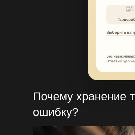
Гардеро
Выберите нап
Без навязчивых
Ответим удобн
Почему
хранение т
ошибку?