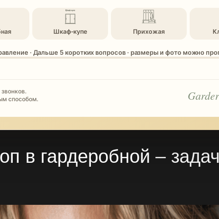
бная
Шкаф-купе
Прихожая
К
равление · Дальше 5 коротких вопросов · размеры и фото можно пр
 звонков.
Garder
ым способом.
оп в гардеробной
– задач