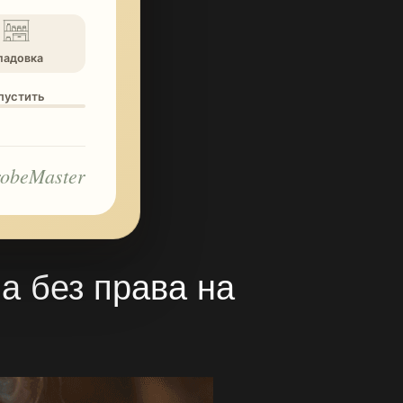
ладовка
опустить
obeMaster
а без права на