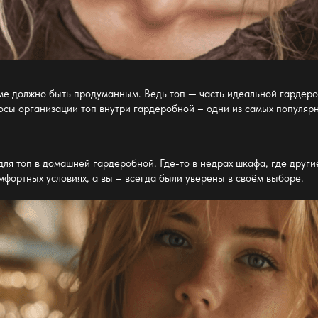
ме
должно быть продуманным. Ведь топ — часть
идеальной гардер
росы организации топ
внутри гардеробной
– одни из самых популярны
для топ в
домашней гардеробной
. Где-то в недрах
шкафа
, где друг
омфортных условиях, а вы – всегда были уверены в своём выборе.