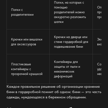
Полки, на которых с
помощью
Оптими
Полки с
разделителей можно
простр
разделителями
аккуратно разложить
просто
шапки
Крючки на дверце или
Крючки или вешалки
Эконом
стене гардеробной для
для аксессуаров
визуал
подвешивания бини
Контейнеры для
Пластиковые
Сохран
защиты от пыли и
контейнеры с
удобно
механических
прозрачной крышкой
нескол
деформаций
Каждое правильное решение об организации хранения
бини в гардеробной помнит об одном: бини
— это часть
одежды
, нуждающаяся в бережном обращении.