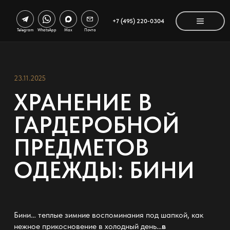
+7 (495) 220-0304
Telegram
WhatsApp
Max
Почта
23.11.2025
ХРАНЕНИЕ В
ГАРДЕРОБНОЙ
ПРЕДМЕТОВ
ОДЕЖДЫ: БИНИ
Бини… теплые зимние воспоминания под шапкой, как
нежное прикосновение в холодный день…
в