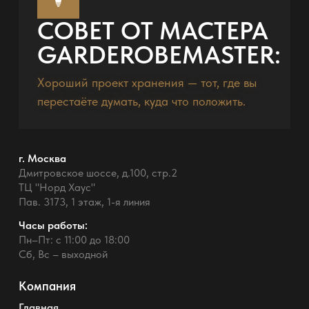
СОВЕТ ОТ МАСТЕРА
GARDEROBEMASTER:
Хороший проект хранения — тот, где вы
перестаёте думать, куда что положить.
г. Москва
Дмитровское шоссе, д.100, стр.2
ТЦ "Норд Хаус"
Пав. 3173, 1 этаж, 1-я линия
Часы работы:
Пн–Пт: с 11:00 до 18:00
Сб, Вс – выходной
Компания
Главная