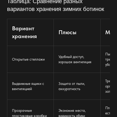
Таблица: Сравнение разных
вариантов хранения зимних ботинок
Вариант
Плюсы
Мин
хранения
Пыль и 
Удобный доступ,
Открытые стеллажи
требуе
хорошая вентиляция
уборка
Требую
Выдвижные ящики
с
Защита от пыли,
органи
вентиляцией
аккуратность
затруд
Плохо 
Прозрачные
Экономия места,
естест
пластиковые коробки
видимость обуви