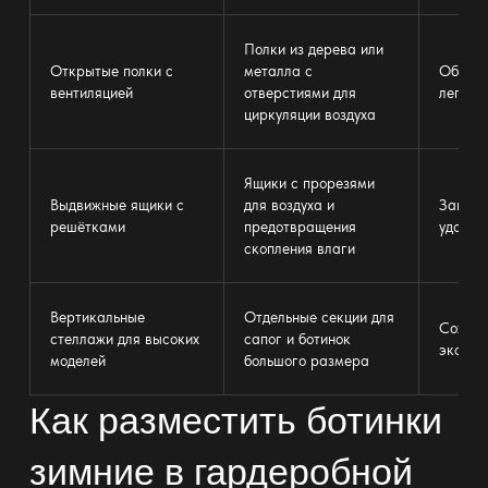
Полки из дерева или
Открытые
полки
с
металла
с
Обувь 
вентиляцией
отверстиями для
легко 
циркуляции воздуха
Ящики с прорезями
Выдвижные ящики
с
для воздуха и
Защита
решётками
предотвращения
удобст
скопления влаги
Вертикальные
Отдельные секции для
Сохран
стеллажи
для высоких
сапог и ботинок
эконом
моделей
большого размера
Как разместить ботинки
зимние в гардеробной