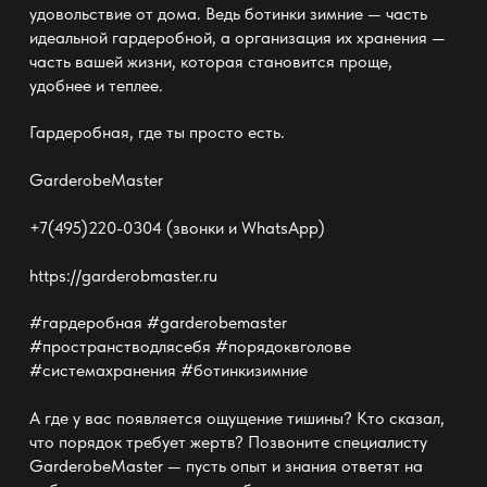
удовольствие от дома. Ведь ботинки зимние — часть
идеальной гардеробной
, а организация их хранения —
часть вашей жизни, которая становится проще,
удобнее и теплее.
Гардеробная, где ты просто есть.
GarderobeMaster
+7(495)220-0304 (звонки и WhatsApp)
https://garderobmaster.ru
#гардеробная #garderobemaster
#пространстводлясебя #порядоквголове
#системахранения #ботинкизимние
А где у вас появляется ощущение тишины? Кто сказал,
что порядок требует жертв? Позвоните специалисту
GarderobeMaster
— пусть опыт и знания ответят на