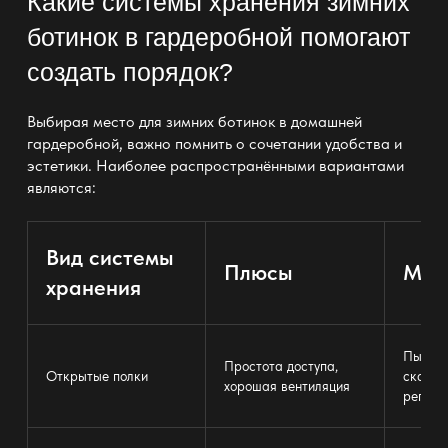
Какие системы хранения зимних
ботинок в гардеробной помогают
создать порядок?
Выбирая место для зимних ботинок в домашней
гардеробной, важно помнить о сочетании
удобства и
эстетики
. Наиболее распространёнными вариантами
являются:
Вид
системы
Плюсы
Мин
хранения
Пыль м
Простота доступа,
Открытые
полки
скапли
хорошая вентиляция
регуля