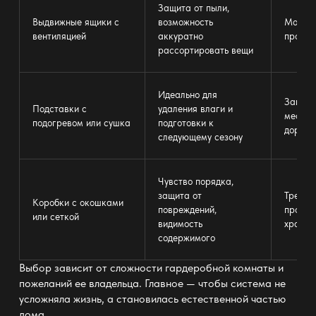
Защита от пыли,
Выдвижные ящики
с
возможность
Можно 
вентиляцией
аккуратно
просуш
рассортировать вещи
Идеально для
Занима
Подставки с
удаления влаги и
места,
подогревом или сушка
подготовки к
дороги
следующему сезону
Чувство порядка,
защита от
Требуе
Коробки с окошками
повреждений,
простр
или сеткой
видимость
хранен
содержимого
Выбор зависит от сложности
гардеробной комнаты и
пожеланий ее владельца.
Главное —
чтобы система не
усложняла жизнь, а становилась естественной частью
дома.