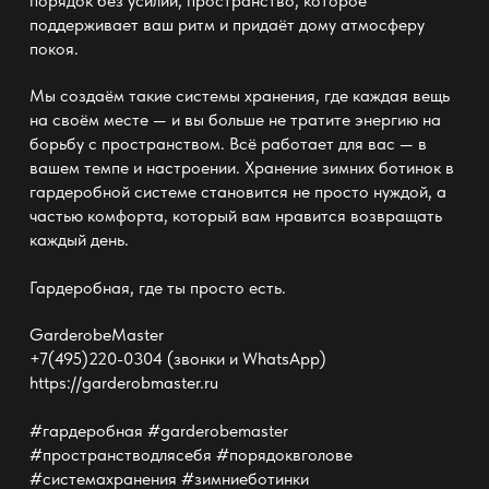
порядок без усилий, пространство, которое
поддерживает ваш ритм и придаёт дому атмосферу
покоя.
Мы создаём такие
системы хранения
, где каждая вещь
на своём месте — и вы больше не тратите энергию на
борьбу с пространством. Всё работает для вас — в
вашем темпе и настроении. Хранение зимних ботинок в
гардеробной системе становится не просто нуждой, а
частью комфорта, который вам нравится возвращать
каждый день.
Гардеробная, где ты просто есть.
GarderobeMaster
+7(495)220-0304 (звонки и WhatsApp)
https://garderobmaster.ru
#гардеробная #garderobemaster
#пространстводлясебя #порядоквголове
#системахранения #зимниеботинки