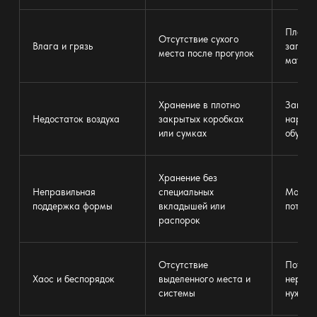
Плесен
Отсутствие сухого
Влага и грязь
запах,
места после прогулок
матери
Хранение в плотно
Запоте
Недостаток воздуха
закрытых
коробках
наруше
или сумках
обуви
Хранение без
Неправильная
специальных
Морщин
поддержка формы
вкладышей или
потеря
распорок
Отсутствие
Потеря
Хаос и
беспорядок
выделенного места и
нервов
системы
нужной