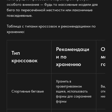
особого внимания — будь то массивные модели для
бега по пересечённой местности или лаконичные
повседневные.
Таблица с типами кроссовок и рекомендациями по
хранению:
Рекомендаци
Опт
Тип
и по
мес
кроссовок
хранению
гар
Хранить в
проветриваемом
Выдвиж
Спортивные беговые
ящике, использовать
открыт
формы для сохранения
нижней
формы