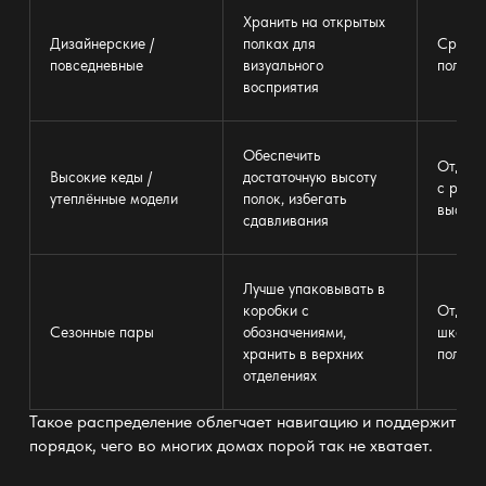
Хранить на открытых
Дизайнерские /
полках
для
Средни
повседневные
визуального
полок 
восприятия
Обеспечить
Отдель
Высокие кеды /
достаточную высоту
с регу
утеплённые модели
полок, избегать
высото
сдавливания
Лучше упаковывать в
коробки с
Отдель
Сезонные пары
обозначениями,
шкаф и
хранить в верхних
полка
отделениях
Такое распределение облегчает навигацию и поддержит
порядок, чего во многих домах порой так не хватает.