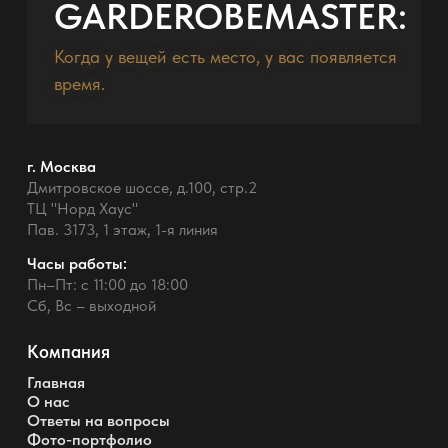
GARDEROBEMASTER:
Когда у вещей есть место, у вас появляется
время.
г. Москва
Дмитровское шоссе, д.100, стр.2
ТЦ "Норд Хаус"
Пав. 3173, 1 этаж, 1-я линия
Часы работы:
Пн–Пт: с 11:00 до 18:00
Сб, Вс – выходной
Компания
Главная
О нас
Ответы на вопросы
Фото-портфолио