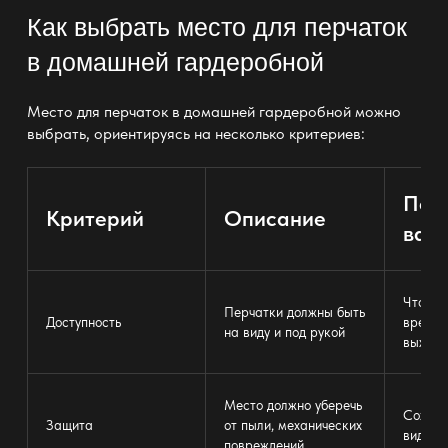
Как выбрать место для перчаток
в домашней гардеробной
Место для перчаток в домашней гардеробной можно
выбрать, ориентируясь на несколько критериев:
Поч
Критерий
Описание
важ
Чтобы 
Перчатки должны быть
Доступность
время 
на виду и под рукой
выходе
Место должно уберечь
Сохран
Защита
от пыли, механических
вида и
повреждений