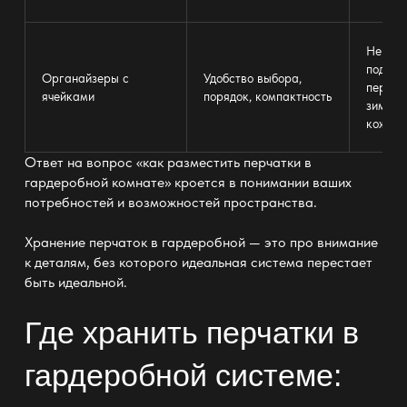
Не все
подходя
Органайзеры с
Удобство выбора,
перчат
ячейками
порядок, компактность
зимние
кожаны
Ответ на вопрос «как разместить перчатки в
гардеробной комнате» кроется в понимании ваших
потребностей и возможностей пространства
.
Хранение перчаток в гардеробной — это про внимание
к деталям, без которого идеальная
система
перестает
быть идеальной.
Где хранить перчатки в
гардеробной системе: