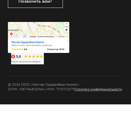
Позвонить вам?
© 2026 ООО «Мастер Гардеробных Комнат»
ОГРН: 1087746832964 | ИНН: 7710723279
Политика конфиденциальности