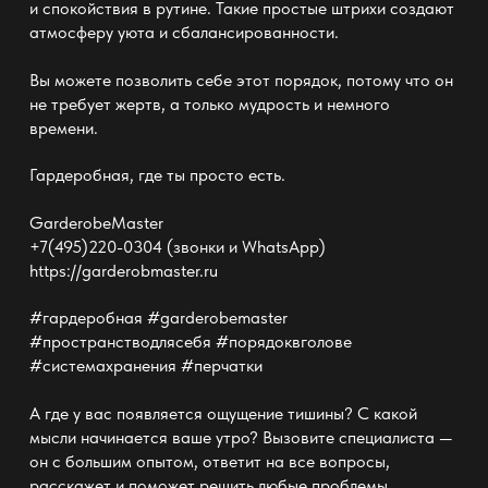
и спокойствия в рутине. Такие простые штрихи создают
атмосферу уюта и сбалансированности.
Вы можете позволить себе этот порядок, потому что он
не требует жертв, а только мудрость и немного
времени.
Гардеробная, где ты просто есть.
GarderobeMaster
+7(495)220-0304 (звонки и WhatsApp)
https://garderobmaster.ru
#гардеробная #garderobemaster
#пространстводлясебя #порядоквголове
#системахранения #перчатки
А где у вас появляется ощущение тишины? С какой
мысли начинается ваше утро? Вызовите специалиста —
он с большим опытом, ответит на все вопросы,
расскажет и поможет решить любые проблемы.