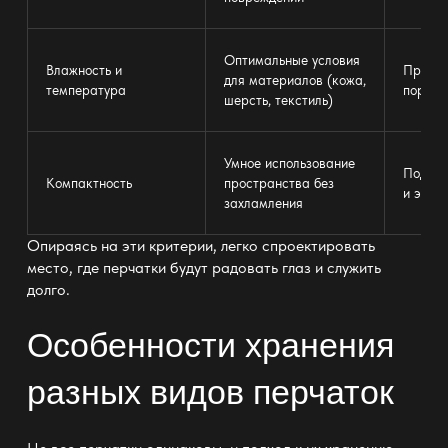
Оптимальные условия
Влажность и
Предо
для материалов (кожа,
температура
порчи 
шерсть, текстиль)
Умное использование
Поддер
Компактность
пространства
без
и эсте
захламления
Опираясь на эти критерии, легко спроектировать
место, где перчатки будут радовать глаз и служить
долго.
Особенности хранения
разных видов перчаток