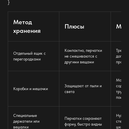
}
Метод
Плюсы
Мин
хранения
Компактно, перчатки
Требуе
Отдельный
ящик с
не смешиваются с
дополн
перегородками
другими вещами
простр
Может 
Защищают от пыли и
содерж
Коробки и мешочки
света
трудно
поиско
Специальные
Нужна 
Перчатки сохраняют
держатели или
стене 
форму, быстро видны
вешалки
шкафо