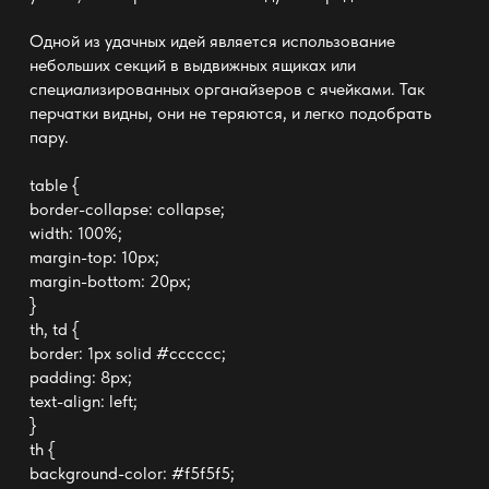
Одной из удачных идей является использование
небольших секций в
выдвижных ящиках
или
специализированных органайзеров с ячейками. Так
перчатки видны, они не теряются, и легко подобрать
пару.
table {
border-collapse: collapse;
width: 100%;
margin-top: 10px;
margin-bottom: 20px;
}
th, td {
border: 1px solid #cccccc;
padding: 8px;
text-align: left;
}
th {
background-color: #f5f5f5;