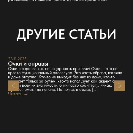
ДРУГИЕ СТАТЬИ
23.11.2025
Очки и оправы
Очки и оправы: как не поцарапать привычку Очки — это не
просто функциональный аксессуар. Это часть образа, взгляда
и даже ритуала. Кто-то не выходит без них из дома, кто-то
надевает только за рулём, кто-то использует как акцент стиля.
Но при всей их значимости, очки часто хранятся… никак.
Просто лежат. Где попало. На полке, в сумке, […]
Читать →