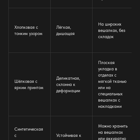
На широких
Хлопковая с
Лёгкая,
вешалках
, без
тонким узором
дышащая
складок
Плоская
укладка в
отделах с
Деликатная,
Шёлковая с
мягкой тканью
склонна к
ярким принтом
или на
деформации
специальных
вешалках
с
накладками
Можно хранить
Синтетическая
на
вешалках
с
Устойчивая к
или аккуратно