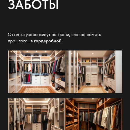
ЗАБОТЫ
Оттенки узора живут на ткани, словно память
прошлого…
в гардеробной
.