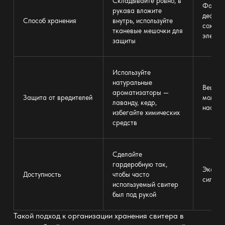
Складывайте ровно, в
Форма 
рукава вложите
деформ
Способ хранения
внутрь, используйте
сохран
тканевые мешочки для
элеган
защиты
Используйте
натуральные
Вещи з
ароматизаторы —
Защита от вредителей
моли и
лаванду, кедр,
насеко
избегайте химических
средств
Сделайте
гардеробную так,
Эконом
Доступность
чтобы часто
сил на
используемый свитер
был под рукой
Такой подход к организации хранения свитера в