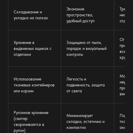
Экономия
Требуе
Складывание и
пространства,
необхо
укладка на полках
удобный доступ
отдели
Ограни
Хранение в
Защищено от пыли,
простр
выдвижных ящиках с
порядок и визуальный
всегда
отделами
контроль
крупны
Может 
Использование
Легкость и
неустой
тканевых контейнеров
подвижность, защита
правил
или корзин
от света
вентил
Рулонное хранение
Минимизирует
Подход
(свитер
складки, эстетично и
тканей,
сворачивается в
компактно
аккура
рулон)