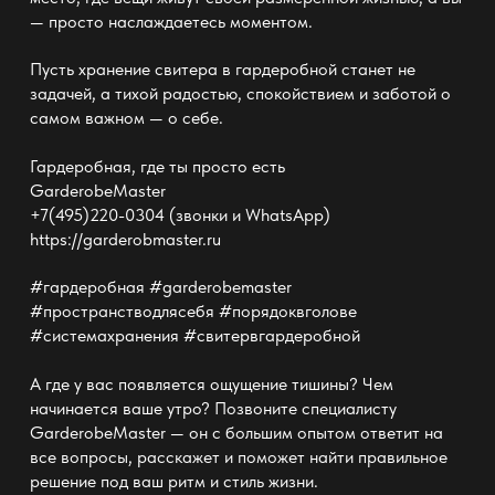
— просто наслаждаетесь моментом.
Пусть хранение свитера в гардеробной станет не
задачей, а тихой радостью, спокойствием и заботой о
самом важном — о себе.
Гардеробная, где ты просто есть
GarderobeMaster
+7(495)220-0304 (звонки и WhatsApp)
https://garderobmaster.ru
#гардеробная #garderobemaster
#пространстводлясебя #порядоквголове
#системахранения #свитервгардеробной
А где у вас появляется ощущение тишины? Чем
начинается ваше утро? Позвоните специалисту
GarderobeMaster — он с большим опытом ответит на
все вопросы, расскажет и поможет найти правильное
решение под ваш ритм и стиль жизни.