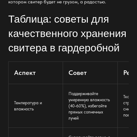
котором свитер будет не грузом, а радостью.
Таблица: советы для
качественного хранения
свитера в гардеробной
Аспект
Совет
Резу
Поддерживайте
Ткань 
умеренную влажность
Температура и
структу
(40-60%), избегайте
влажность
снижае
прямых солнечных
появле
лучей