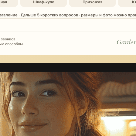
бная
Шкаф-купе
Прихожая
К
равление · Дальше 5 коротких вопросов · размеры и фото можно пр
 звонков.
Garder
ым способом.