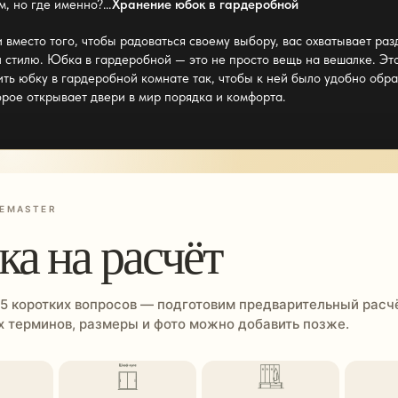
м, но где именно?…
Хранение юбок в гардеробной
 вместо того, чтобы радоваться своему выбору, вас охватывает ра
и стилю.
Юбка в гардеробной
— это не просто вещь на вешалке. Эт
тить юбку
в гардеробной комнате
так, чтобы к ней было удобно обр
орое открывает двери в мир порядка и комфорта.
EMASTER
ка на расчёт
 5 коротких вопросов — подготовим предварительный расчё
 терминов, размеры и фото можно добавить позже.