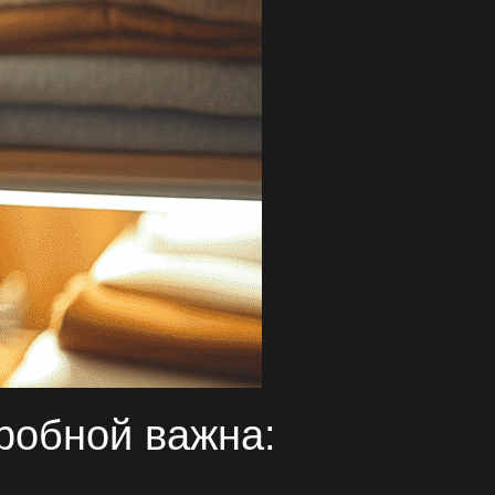
еробной
важна: