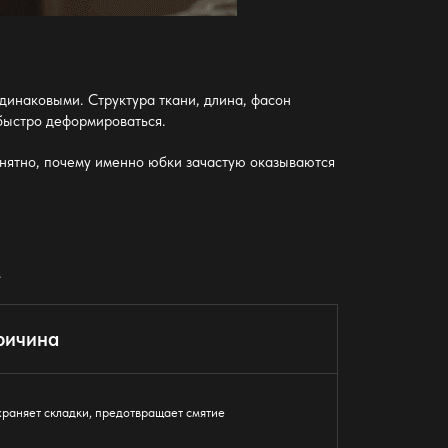
одинаковыми. Структура ткани, длина, фасон
быстро деформироваться.
онятно, почему именно юбки зачастую оказываются
.
ричина
раняет складки, предотвращает смятие