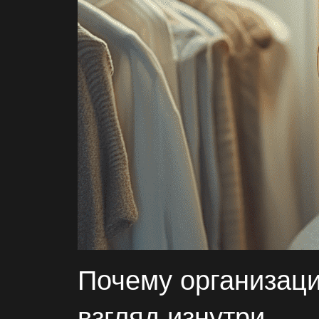
Почему
организац
взгляд изнутри