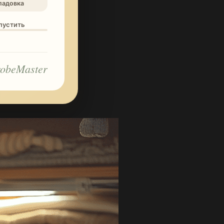
ладовка
опустить
obeMaster