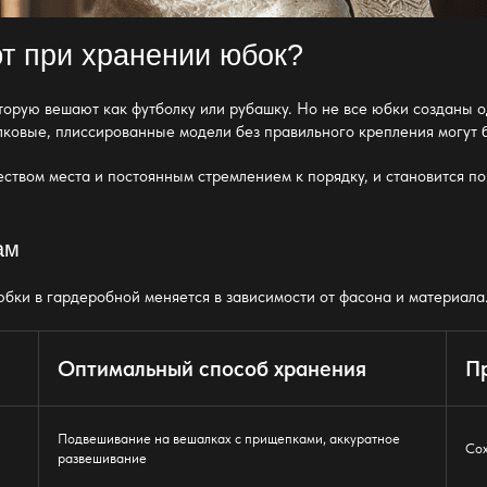
ют при
хранении юбок
?
оторую вешают как футболку или рубашку. Но не все юбки созданы 
лковые, плиссированные модели без правильного
крепления
могут 
ством места и постоянным стремлением к порядку, и становится п
ам
юбки в гардеробной
меняется в зависимости от фасона и материала
Оптимальный способ хранения
П
Подвешивание на
вешалках
с прищепками, аккуратное
Сох
развешивание