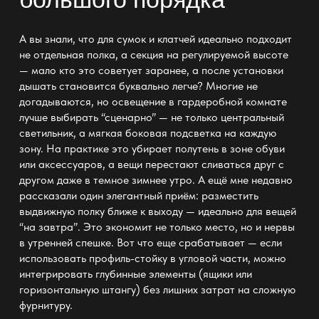
А вы знали, что для сумок и клатчей идеально подходит
не отдельная полка, а
секция
на регулируемой высоте
— мало кто это советует заранее, а после установки
дышать становится буквально легче? Многие не
догадываются, но освещение
в гардеробной
комнате
лучше выбирать “сценарно” — не только центральный
светильник, а мягкая боковая подсветка на каждую
зону. На практике это убирает полутень в зоне обуви
или аксессуаров, а вещи перестают сливаться друг с
другом даже в темное зимнее утро. А ещё мне недавно
рассказали один элегантный приём:
разместить
выдвижную полку ближе к выходу — идеально для вещей
“на завтра”. Это экономит не только место, но и нервы
в утренней спешке. Вот что еще срабатывает — если
использовать профиль-стойку в угловой части, можно
интегрировать глубинные элементы (ящики или
горизонтальную штангу) без лишних затрат на сложную
фурнитуру.