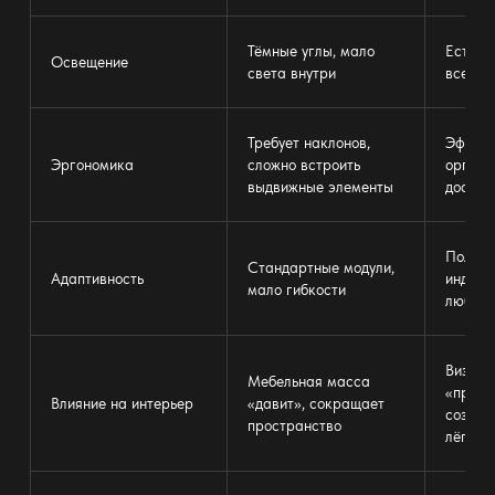
Тёмные углы, мало
Естест
Освещение
света внутри
всему 
Требует наклонов,
Эффек
Эргономика
сложно встроить
органи
выдвижные элементы
доступ
Полна
Стандартные модули,
Адаптивность
индиви
мало гибкости
любые 
Визуал
Мебельная масса
«прояв
Влияние на интерьер
«давит», сокращает
создаё
пространство
лёгкос