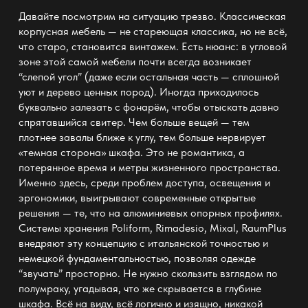
Давайте посмотрим на ситуацию трезво. Классическая
корпусная мебель — не стареющая классика, но не всё,
что старо, становится винтажем. Есть нюанс: в угловой
зоне этой самой мебели почти всегда возникает
“слепой угол” (даже если остальная часть — сплошной
уют и дерево ценных пород). Иногда приходилось
буквально залезать с фонарём, чтобы отыскать давно
спрятавшийся свитер. Чем больше вещей — тем
плотнее завалы ближе к углу, тем больше нервирует
«темная сторона» шкафа. Это не романтика, а
потерянное время и метры жизненного пространства.
Именно здесь, среди проблем доступа, освещения и
эргономики, выигрывают современные открытые
решения — те, что на алюминиевых опорных профилях.
Системы хранения Poliform, Rimadesio, Mixal, RaumPlus
внедряют эту концепцию с итальянской точностью и
немецкой фундаментальностью, позволяя одежде
“звучать” просторно. Не нужно скользить взглядом по
полумраку, угадывая, что же скрывается в глубине
шкафа. Всё на виду, всё логично и изящно, никакой