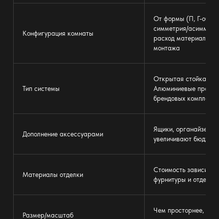
От формы (П, Г-образ
симметрия/асимметри
Конфигурация комнаты
расход материала и 
монтажа
Открытая стойка или
Тип системы
Алюминиевые профил
брендовых комплекто
Ящики, органайзеры,
Дополнение аксессуарами
увеличивают бюджет
Стоимость зависит от
Материалы отделки
фурнитуры и отделоч
Чем просторнее, тем
Размер/масштаб