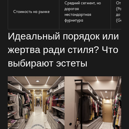
Средний сегмент, но
От
пре
дорогая
(Polifo
Стоимость на рынке
нестандартная
до гиб
фурнитура
(Garde
Идеальный порядок или
жертва ради стиля? Что
выбирают эстеты