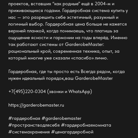
проектов, вставших “как родные” ещё в 2004-м и
приживающихся годами. Гардеробная система купить у
нас — это разрешить себе эстетичный, разумный и
логичный выбор. Гардеробная цена больше не кажется
верхней планкой, когда понимаешь, что платишь за
ощущение ясности и гармонии на годы вперёд. Именно
так работают системы от GarderobeMaster:
рациональный крой, современная техника, опыт, за
который многие уже сказали «спасибо» лично.
Гардеробная, где ты просто есть Всегда рядом, когда
нужен идеальный порядок,ваш GarderobeMaster
+7(495)220-0304 (звонки и WhatsApp)
https://garderobemaster.ru
#гардеробная #garderobemaster
#пространстводлясебя #гардеробнаякомната
#системахранения #ценагардеробной