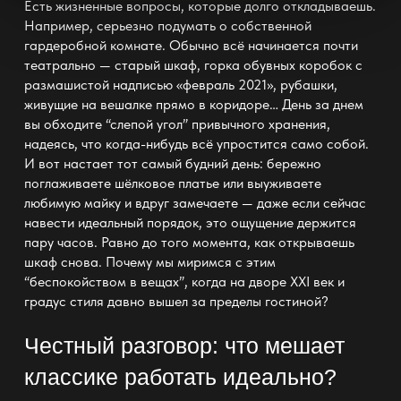
Есть жизненные вопросы, которые долго откладываешь.
Например, серьезно подумать о собственной
гардеробной комнате. Обычно всё начинается почти
театрально — старый шкаф, горка обувных коробок с
размашистой надписью «февраль 2021», рубашки,
живущие на вешалке прямо в коридоре… День за днем
вы обходите “слепой угол” привычного хранения,
надеясь, что когда-нибудь всё упростится само собой.
И вот настает тот самый
будний
день: бережно
поглаживаете шёлковое платье или выуживаете
любимую майку и вдруг замечаете — даже если сейчас
навести идеальный порядок, это ощущение держится
пару часов. Равно до того момента, как открываешь
шкаф снова. Почему мы миримся с этим
“беспокойством в вещах”, когда на дворе XXI век и
градус стиля давно вышел за пределы гостиной?
Честный разговор: что мешает
классике работать идеально?