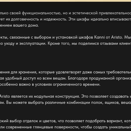
только своей функциональностью, но и эстетической привлекательн
ует их долговечность и надежность. Эти шкафы идеально вписывают
шением вашего дома.
кты, связанные с выбором и установкой шкафов Kanni от Aristo. 
о уходу и эксплуатации. Кроме того, мы поделимся отзывами клиен
шения для хранения, которые удовлетворят даже самых требователь
ая удобный доступ ко всем вещам. Благодаря продуманной организ
особенно важно в условиях ограниченного времени.
risto является их модульная конструкция. Это позволяет создават
м. Вы можете выбрать различные комбинации полок, ящиков, вешал
окий выбор отделок и цветов, что позволяет подобрать вариант, к
или современные глянцевые поверхности, чтобы создать уникальный