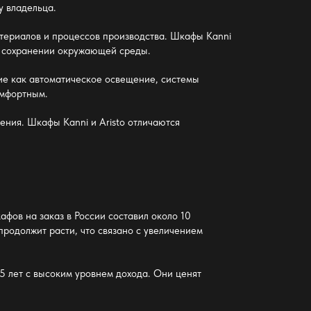
у владельца.
териалов и процессов производства. Шкафы Kanni
я о сохранении окружающей среды.
кие как автоматическое освещение, системы
омфортным.
ния. Шкафы Kanni и Aristo отличаются
фов на заказ в России составил около 10
родолжит расти, что связано с увеличением
5 лет с высоким уровнем дохода. Они ценят