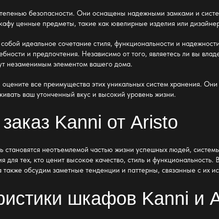
 степенью безопасности. Они оснащены надежными замками и систе
 шкафу ценные предметы, такие как ювелирные изделия или дизайне
т собой идеальное сочетание стиля, функциональности и надежност
ебности и предпочтения. Независимо от того, являетесь ли вы вла
ут незаменимым элементом вашего дома.
 и оцените все преимущества этих уникальных систем хранения. Они
кивать ваш утонченный вкус и высокий уровень жизни.
аказ Kanni от Aristo
ть становятся неотъемлемой частью жизни успешных людей, систем
 для тех, кто ценит высокое качество, стиль и функциональность.
а также обсудим заметные тенденции и паттерны, связанные с их и
истики шкафов Kanni и A