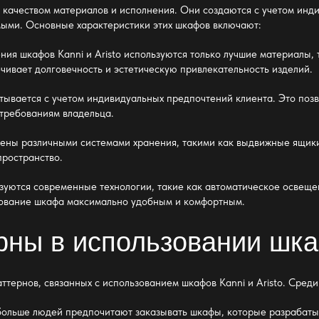
м качеством материалов и исполнения. Они создаются с учетом ин
мыми. Основные характеристики этих шкафов включают:
ния шкафов Kanni и Aristo используются только лучшие материалы, 
чивает долговечность и эстетическую привлекательность изделий.
вается с учетом индивидуальных предпочтений клиента. Это позв
 требованиям владельца.
ены различными системами хранения, такими как выдвижные ящики,
пространство.
ьзуются современные технологии, такие как автоматическое освеще
ование шкафа максимально удобным и комфортным.
рны в использовании шкаф
ттернов, связанных с использованием шкафов Kanni и Aristo. Сред
ольше людей предпочитают заказывать шкафы, которые разрабатыв