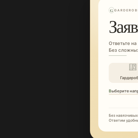
G
GARDEROB
Заяв
Ответьте на
Без сложных
Гардеро
Выберите нап
Без навязчивых
Ответим удобн