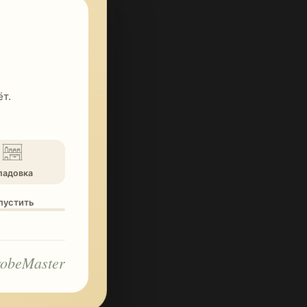
т.
ладовка
опустить
obeMaster