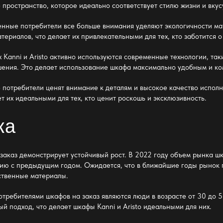
 пространство, которое идеально соответствует стилю жизни и вкус
нные потребители все больше внимания уделяют экологичности ма
материалов, что делает их привлекательными для тех, кто заботитс
 Kanni и Aristo активно используются современные технологии, та
шения. Это делает использование шкафа максимально удобным и к
отребители ценят внимание к деталям и высокое качество исполне
т их идеальными для тех, кто ценит роскошь и эксклюзивность.
ка
аказ демонстрирует устойчивый рост. В 2022 году объем рынка шка
ию с предыдущим годом. Ожидается, что в ближайшие годы рынок п
ственные материалы.
требителями шкафов на заказ являются люди в возрасте от 30 до 5
й подход, что делает шкафы Kanni и Aristo идеальными для них.