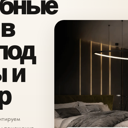
обные
 в
под
 и
р
нтируем
ы помещения,