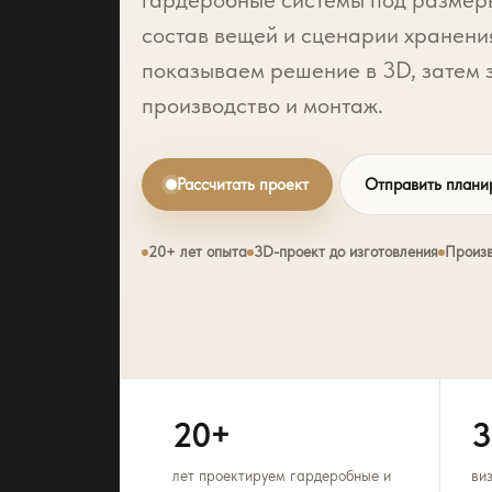
состав вещей и сценарии хранени
показываем решение в 3D, затем 
производство и монтаж.
Рассчитать проект
Отправить плани
20+ лет опыта
3D-проект до изготовления
Произв
20+
3
лет проектируем гардеробные и
ви