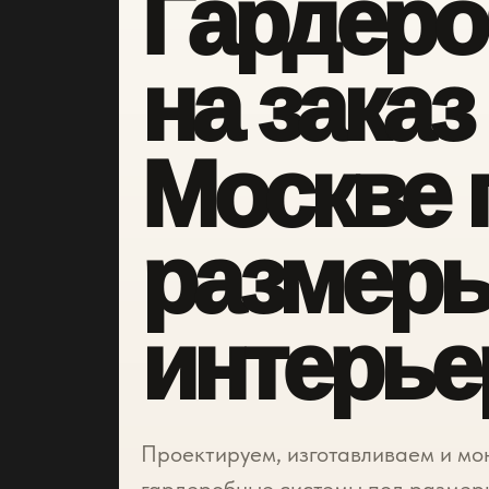
Гардер
на заказ
Москве 
размеры
интерье
Проектируем, изготавливаем и мо
гардеробные системы под размер