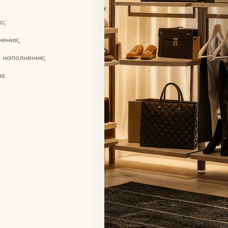
ю;
нения;
 наполнение;
я.