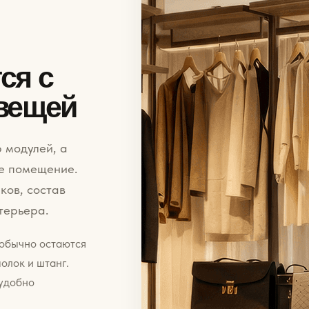
ся с
 вещей
 модулей, а
е помещение.
ков, состав
терьера.
 обычно остаются
полок и штанг.
 удобно