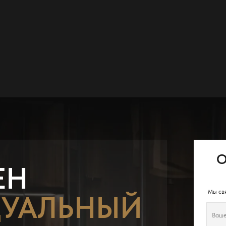
О
ЕН
Мы свя
УАЛЬНЫЙ