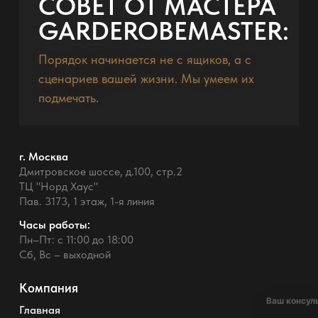
СОВЕТ ОТ МАСТЕРА
GARDEROBEMASTER:
Порядок начинается не с ящиков, а с
сценариев вашей жизни. Мы умеем их
подмечать.
г. Москва
Дмитровское шоссе, д.100, стр.2
ТЦ "Норд Хаус"
Пав. 3173, 1 этаж, 1-я линия
Часы работы:
Пн–Пт: с 11:00 до 18:00
Сб, Вс – выходной
Компания
Ваш консул
Главная