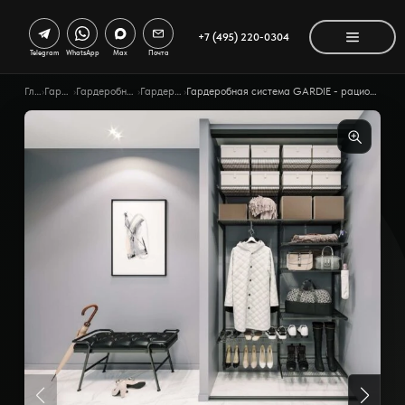
+7 (495) 220-0304
Telegram
WhatsApp
Max
Почта
Главная
›
Гардеробные
›
Гардеробные по помещению
›
Гардеробная в нишу
›
Гардеробная система GARDIE - рациональное использование пространства входной зоны