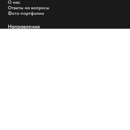
О нас
Ответы на вопросы
Фото-портфолио
Направления
Материалы и фурнитура
Гардеробные
Шкафы
Перегородки и Двери
+7 (495) 220-0304
info@garderobmaster.ru
Позвонить вам?