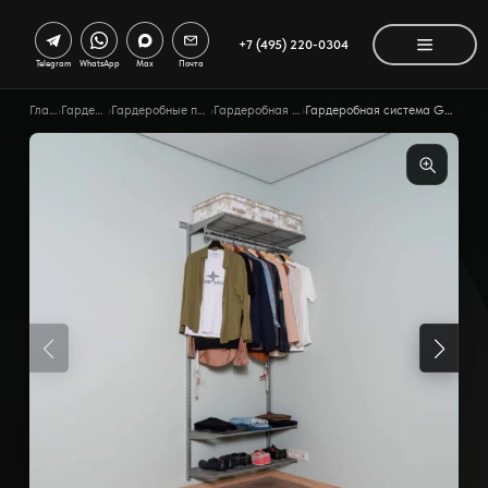
+7 (495) 220-0304
Telegram
WhatsApp
Max
Почта
Главная
›
Гардеробные
›
Гардеробные по помещению
›
Гардеробная в коридоре
›
Гардеробная система Gardie для коридора