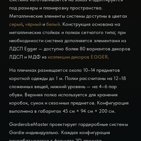
под размеры и планировку пространства.
Металлические элементы системы доступны в цветах
серый
,
чёрный
и
белый
. Конструкция основана на
металлических стойках и полках сетчатого типа; при
необходимости система дополняется элементами из
ЛДСП Egger — доступно более 80 вариантов декоров
ЛДСП и МДФ из
коллекции декоров EGGER
.
На плечиках размещается около 10–14
предметов
короткой одежды
до 1 м. Полки рассчитаны на 12–18
сложенных вещей, нижний уровень
— на 4–6 пар
обуви
. Верхняя
полка используется для хранения
коробок, сумок и сезонных предметов. Конфигурация
выполнена в габаритах
45 см × 94 см × 200
см.
GarderobeMaster проектирует
гардеробные системы
Gardie индивидуально. Каждая конфигурация
разрабатывается в формате 3D-проекта,