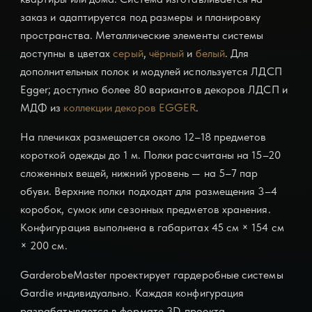
заказ и адаптируется под размеры и планировку
пространства. Металлические элементы системы
доступны в цветах
серый
,
чёрный
и
белый
. Для
дополнительных полок и модулей используется ЛДСП
Egger; доступно более 80 вариантов декоров ЛДСП и
МДФ из
коллекции декоров EGGER
.
На плечиках размещается около 12–18 предметов
короткой одежды до 1 м. Полки рассчитаны на 15–20
сложенных вещей, нижний уровень — на 5–7 пар
обуви. Верхние полки подходят для размещения 3–4
коробок, сумок или сезонных предметов хранения.
Конфигурация выполнена в габаритах
45 см × 154 см
× 200
см.
GarderobeMaster проектирует
гардеробные системы
Gardie индивидуально. Каждая конфигурация
разрабатывается в формате 3D-проекта,