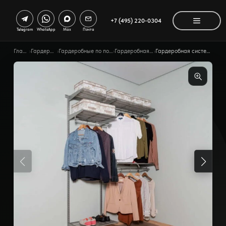
+7 (495) 220-0304
Telegram
WhatsApp
Max
Почта
Главная
›
Гардеробные
›
Гардеробные по помещению
›
Гардеробная в нишу
›
Гардеробная система Gardie