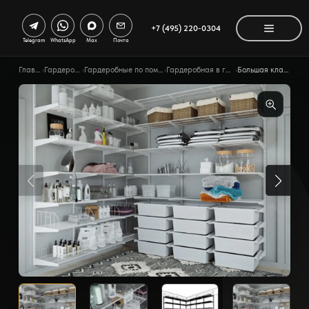
+7 (495) 220-0304
Telegram
WhatsApp
Max
Почта
Главная
›
Гардеробные
›
Гардеробные по помещению
›
Гардеробная в гостиной
›
Большая кладовая