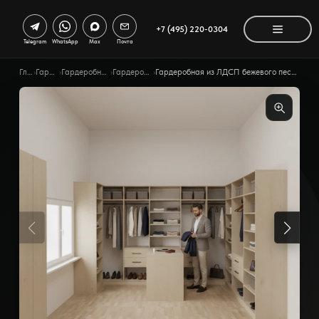
+7 (495) 220-0304
Telegram
WhatsApp
Max
Почта
Главная
›
Гардеробные
›
Гардеробные по помещению
›
Гардеробная в спальне
›
Гардеробная из ЛДСП бежевого песка с металлическими штангами черного цвета