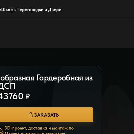
Обратный звонок
WhatsApp
Max
Почта
е
Шкафы
Перегородки и Двери
 образная Гардеробная из
ДСП
43760
₽
ЗАКАЗАТЬ
3D-проект, доставка и монтаж по