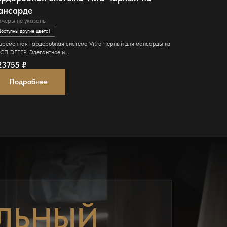
ансарде
отделкой
змеры не указаны
150 см × 150 с
оступны другие цвета!
Доступны други
временная гардеробная система Vitra Черный для мансарды из
Современная г
СП ЭГГЕР. Элегантное и...
стойками и выс
23755
₽
200070
₽
Подробнее
Подро
ЛЬНЫЙ