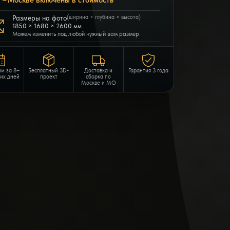
Москве включены в стоимость
Размеры на фото
(ширина × глубина × высота)
1850 × 1680 × 2600 мм
Можем изменить под любой нужный вам размер
им за 8–
Бесплатный 3D-
Доставка и
Гарантия 3 года
чих дней
проект
сборка по
Москве и МО