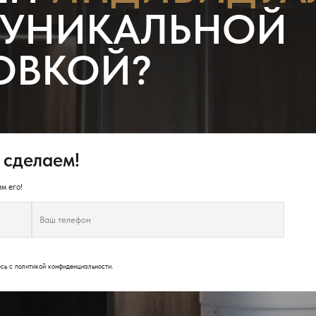
 УНИКАЛЬНОЙ
ОВКОЙ?
 сделаем!
м его!
юсь с
политикой конфиденциальности
.