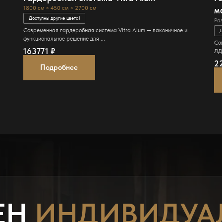
м
1800 см × 450 см × 2700 см
Доступны другие цвета!
Ра
Современная гардеробная система Vitra Alum — лаконичное и
Д
функциональное решение для ...
и
Со
163771
₽
ЛД
2
Подробнее
ЕН
ИНДИВИДУА