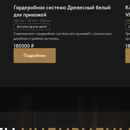
Гардеробная система Древесный белый
К
для прихожей
V
180 см × 45 см × 260 см
20
Доступны другие цвета!
Д
Современная гардеробная система для прихожей с лаконичным
Тр
дизайном и удобной организа...
хра
185000
₽
1
Подробнее