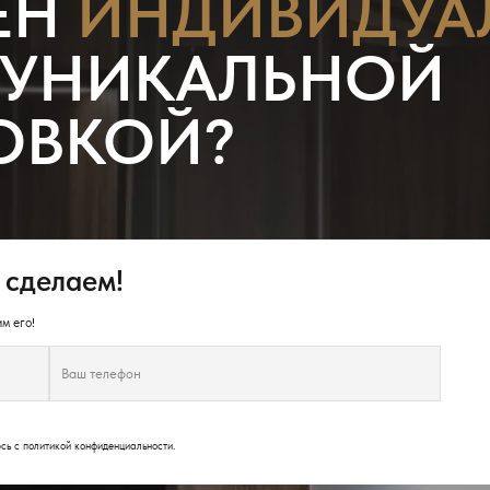
ЕН
ИНДИВИДУА
 УНИКАЛЬНОЙ
ОВКОЙ?
 сделаем!
м его!
юсь с
политикой конфиденциальности
.