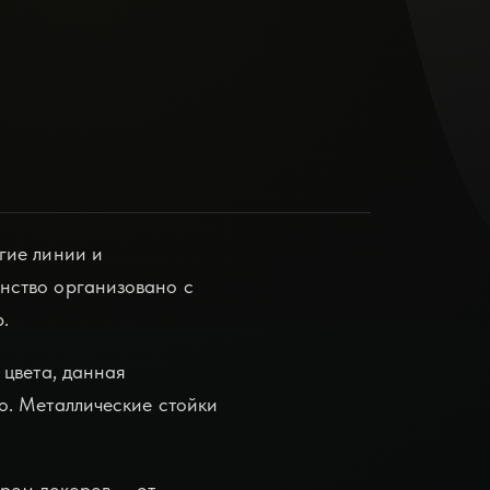
гие линии и
нство организовано с
.
 цвета, данная
о. Металлические стойки
ром декоров — от