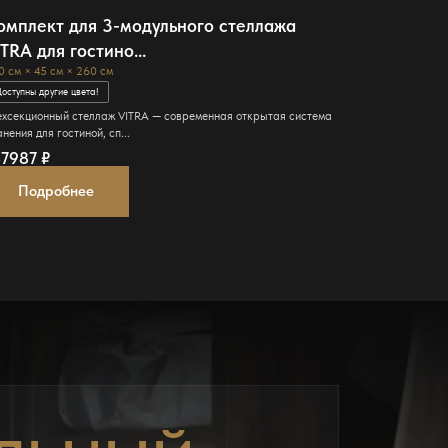
омплект для 3-модульного стеллажа
Гардеробн
ITRA для гостино...
высоким у
0 см × 45 см × 260 см
185 см × 168 с
оступны другие цвета!
Доступны други
ехсекционный стеллаж VITRA — современная открытая система
Элегантная гар
нения для гостиной, сп...
металлические 
87987
₽
330699
₽
Подробнее
Подро