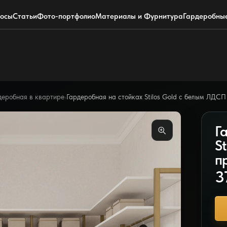
+7 (495) 220-0304
Telegram
росы
Статьи
Фото-портфолио
Материалы и Фурнитура
Гардеробны
деробная в квартире
›
Гардеробная на стойках Stilos Gold с белым ЛДС
Г
S
п
3