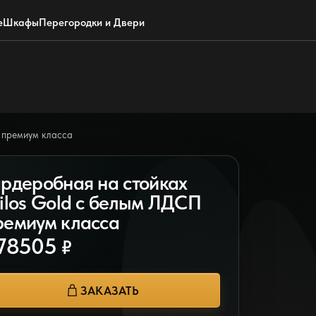
Обратный звонок
WhatsApp
Max
Почта
е
Шкафы
Перегородки и Двери
П премиум класса
ардеробная на стойках
tilos Gold с белым ЛДСП
ремиум класса
78505
₽
ЗАКАЗАТЬ