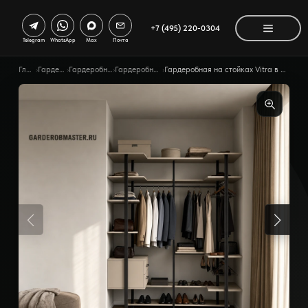
+7 (495) 220-0304
Telegram
WhatsApp
Max
Почта
Главная
›
Гардеробные
›
Гардеробные по типу
›
Гардеробные системы
›
Гардеробная на стойках Vitra в кашемировом сером цвете