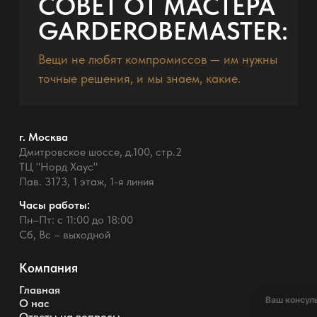
СОВЕТ ОТ МАСТЕРА
GARDEROBEMASTER:
Вещи не любят компромиссов — им нужны
точные решения, и мы знаем, какие.
г. Москва
Дмитровское шоссе, д.100, стр.2
ТЦ "Норд Хаус"
Пав. 3173, 1 этаж, 1-я линия
Часы работы:
Пн–Пт: с 11:00 до 18:00
Сб, Вс – выходной
Компания
Главная
Ваш консул
О нас
Ответы на вопросы