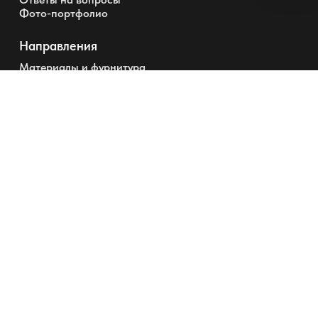
Фото-портфолио
Направления
Материалы и фурнитура
Гардеробные
Шкафы
Перегородки и Двери
+7 (495) 220-0304
info@garderobmaster.ru
Позвонить вам?