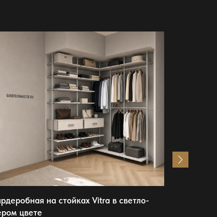
ардеробная на стойках Vitra в светло-
Гардеробн
ером цвете
металличе