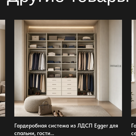
Гардеробная система из ЛДСП Egger для
Г
спальни, гости...
с