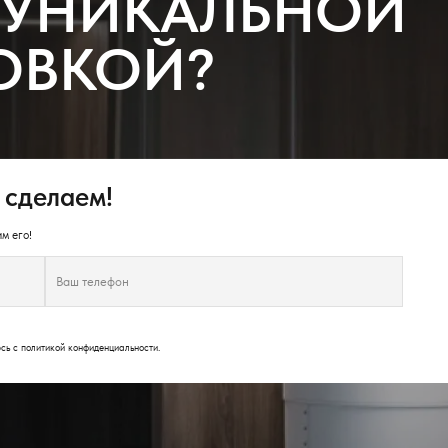
 УНИКАЛЬНОЙ
ОВКОЙ?
 сделаем!
м его!
юсь с
политикой конфиденциальности
.