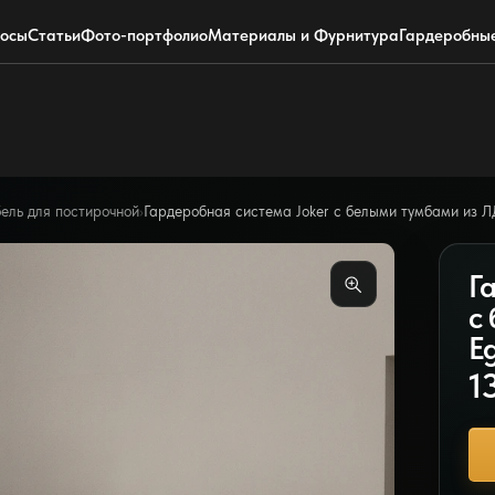
+7 (495) 220-0304
Telegram
росы
Статьи
Фото-портфолио
Материалы и Фурнитура
Гардеробны
ель для постирочной
›
Гардеробная система Joker с белыми тумбами из 
Г
с
E
1