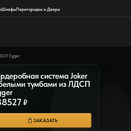
Обратный звонок
WhatsApp
Max
Почта
е
Шкафы
Перегородки и Двери
ЛДСП Egger
ардеробная система Joker
 белыми тумбами из ЛДСП
gger
38527
₽
ЗАКАЗАТЬ