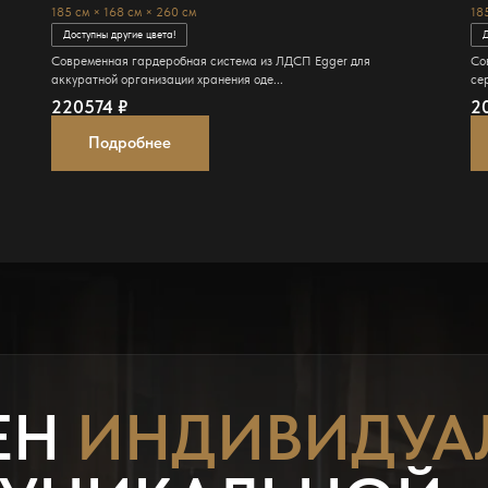
185 см × 168 см × 260 см
18
Доступны другие цвета!
Д
Современная гардеробная система из ЛДСП Egger для
Со
аккуратной организации хранения оде...
сер
220574
₽
2
Подробнее
ЕН
ИНДИВИДУА