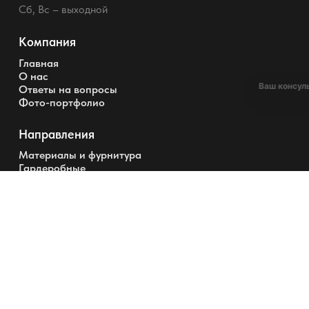
Сб, Вс – выходной
Компания
Главная
О нас
Ваш консул
Ответы на вопросы
Фото-портфолио
Направления
Материалы и фурнитура
Гардеробные
Шкафы
Перегородки и Двери
+7 (495) 220-0304
info@garderobmaster.ru
Позвонить вам?