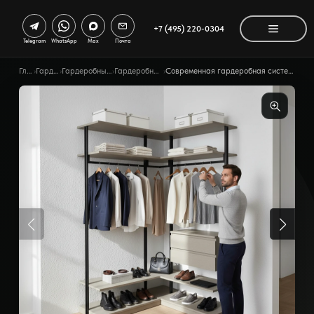
+7 (495) 220-0304
Telegram
WhatsApp
Max
Почта
Главная
›
Гардеробные
›
Гардеробные по помещению
›
Гардеробная для взрослых
›
Современная гардеробная система VITRA черного цвета с ЛДСП Egger