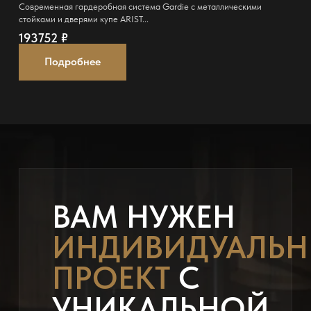
Современная гардеробная система Gardie с металлическими
стойками и дверями купе ARIST...
193752
₽
Подробнее
ВАМ НУЖЕН
ИНДИВИДУАЛЬ
ПРОЕКТ
С
УНИКАЛЬНОЙ