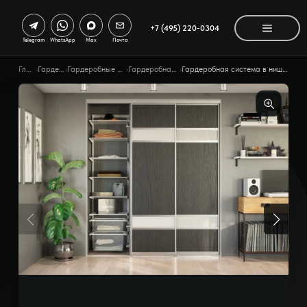
+7 (495) 220-0304
Telegram
WhatsApp
Max
Почта
Главная
›
Гардеробные
›
Гардеробные по помещению
›
Гардеробная в прихожей
›
Гардеробная система в нише с дверями-купе Венге