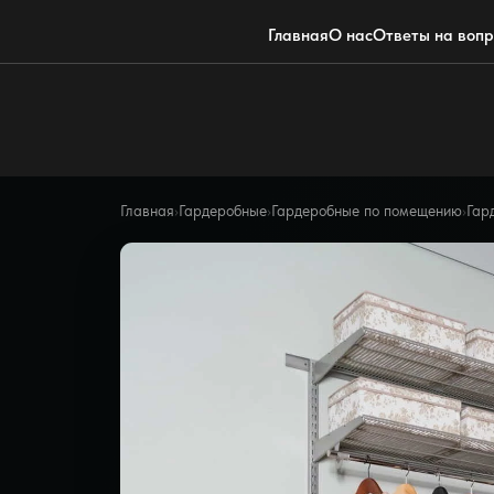
Главная
О нас
Ответы на воп
Главная
›
Гардеробные
›
Гардеробные по помещению
›
Гар