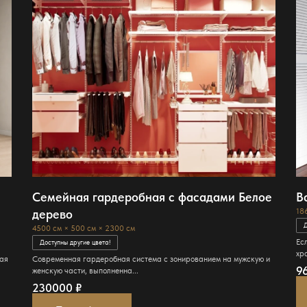
Семейная гардеробная с фасадами Белое
В
дерево
18
Д
4500 см × 500 см × 2300 см
Ес
Доступны другие цвета!
хра
тая
Современная гардеробная система с зонированием на мужскую и
9
женскую части, выполненна...
230000
₽