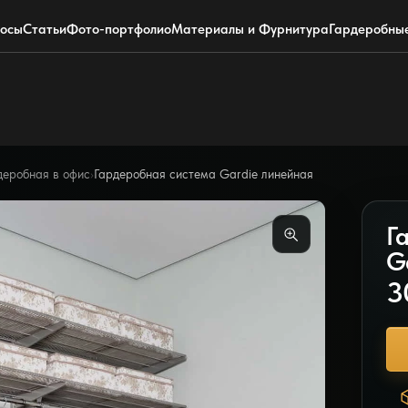
+7 (495) 220-0304
Telegram
росы
Статьи
Фото-портфолио
Материалы и Фурнитура
Гардеробны
деробная в офис
›
Гардеробная система Gardie линейная
Г
G
3