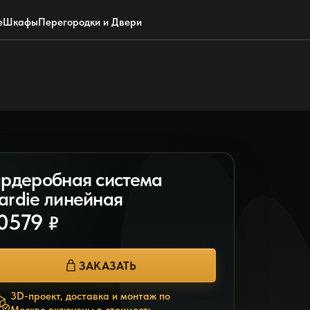
Обратный звонок
WhatsApp
Max
Почта
е
Шкафы
Перегородки и Двери
ардеробная система
ardie линейная
0579
₽
ЗАКАЗАТЬ
3D-проект, доставка и монтаж по