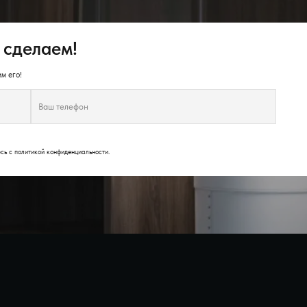
 сделаем!
м его!
юсь с
политикой конфиденциальности
.