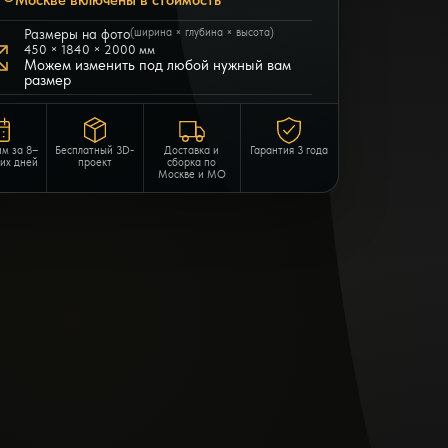
Москве включены в стоимость
Размеры на фото
(ширина × глубина × высота)
450 × 1840 × 2000 мм
Можем изменить под любой нужный вам
размер
им за 8–
Бесплатный 3D-
Доставка и
Гарантия 3 года
чих дней
проект
сборка по
Москве и МО