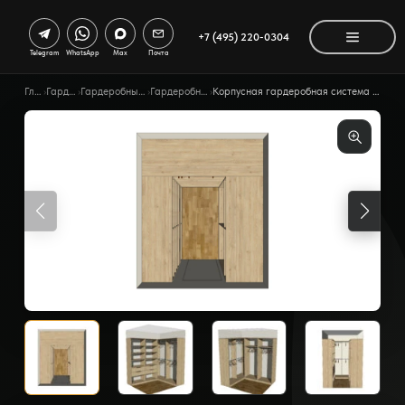
+7 (495) 220-0304
Telegram
WhatsApp
Max
Почта
Главная
›
Гардеробные
›
Гардеробные по помещению
›
Гардеробная в квартире
›
Корпусная гардеробная система П-образной формы и высотой 260 см