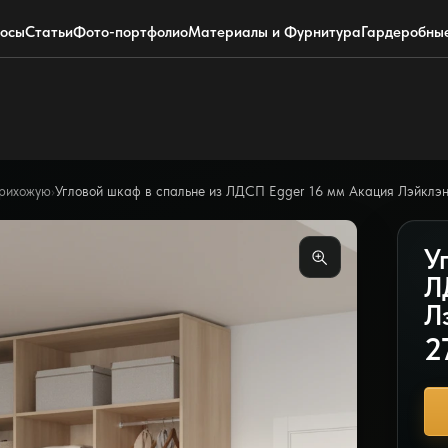
+7 (495) 220-0304
Telegram
росы
Статьи
Фото-портфолио
Материалы и Фурнитура
Гардеробны
прихожую
›
Угловой шкаф в спальне из ЛДСП Egger 16 мм Акация Лэйклэн
У
Л
Л
2