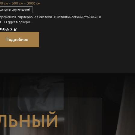
00 см × 600 см × 3000 см
185 см × 168 с
оступны другие цвета!
Доступны други
временная гардеробная система с металлическими стойками и
Современный ш
СП Egger в декора...
профиле цвета 
99553
₽
205146
₽
Подробнее
Подро
ЛЬНЫЙ