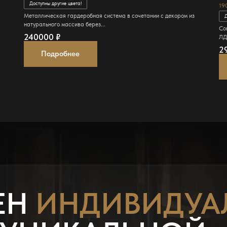
Доступны другие цвета!
19
Металлическая гардеробная система в сочетании с декором из
Д
натурального массива берез...
Со
240000
₽
ЛД
2
Подробнее
ЕН
ИНДИВИДУА