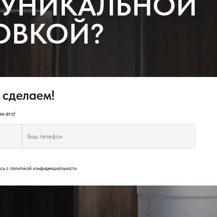
 УНИКАЛЬНОЙ
ОВКОЙ?
 сделаем!
м его!
юсь с
политикой конфиденциальности
.