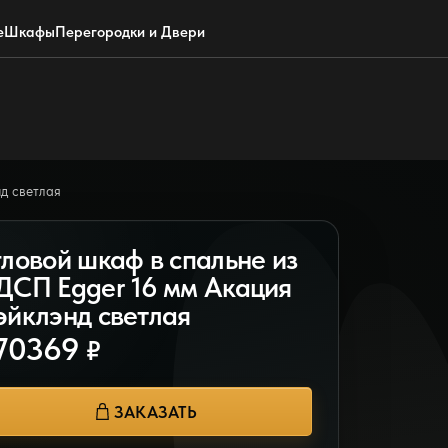
Обратный звонок
WhatsApp
Max
Почта
е
Шкафы
Перегородки и Двери
д светлая
гловой шкаф в спальне из
ДСП Egger 16 мм Акация
эйклэнд светлая
70369
₽
ЗАКАЗАТЬ