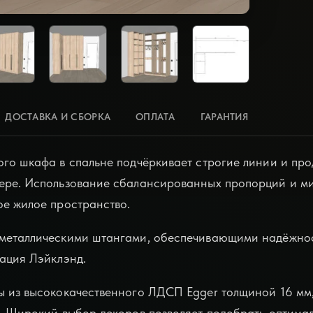
ДОСТАВКА И СБОРКА
ОПЛАТА
ГАРАНТИЯ
ого шкафа в спальне подчёркивает строгие линии и пр
ьере. Использование сбалансированных пропорций и м
ое жилое пространство.
металлическими штангами, обеспечивающими надёжност
кация Лэйклэнд.
ы из высококачественного ЛДСП Egger толщиной 16 мм, 
я. Широкий выбор декоров позволяет подобрать оптима