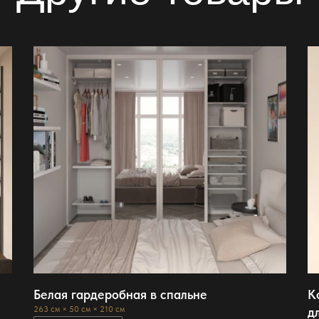
Белая гардеробная в спальне
К
д
263 см × 50 см × 210 см