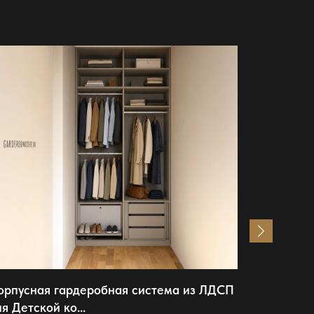
орпусная гардеробная система из ЛДСП
Шкаф-куп
ля Детской ко...
высокока