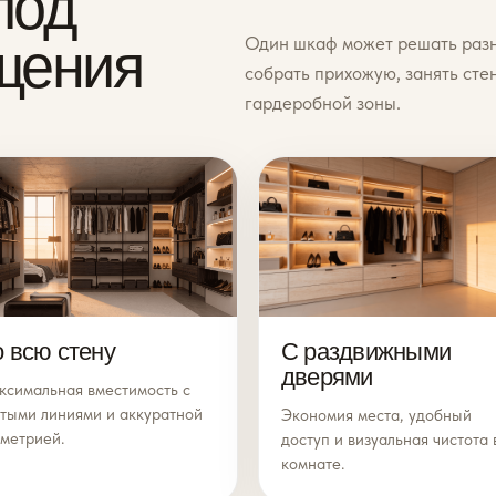
под
Один шкаф может решать разны
щения
собрать прихожую, занять сте
гардеробной зоны.
 всю стену
С раздвижными
дверями
ксимальная вместимость с
стыми линиями и аккуратной
Экономия места, удобный
ометрией.
доступ и визуальная чистота 
комнате.