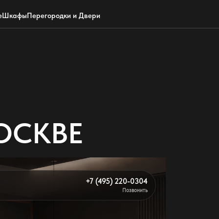
Обратный звонок
WhatsApp
Max
Почта
е
Шкафы
Перегородки и Двери
ОСКВЕ
+7 (495) 220-0304
Позвонить