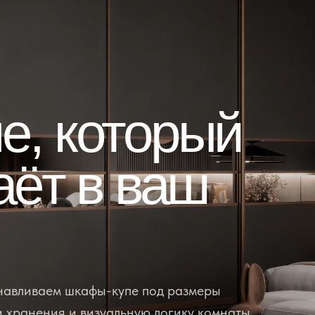
е, который
аёт в ваш
анавливаем шкафы-купе под размеры
 хранения и визуальную логику комнаты.