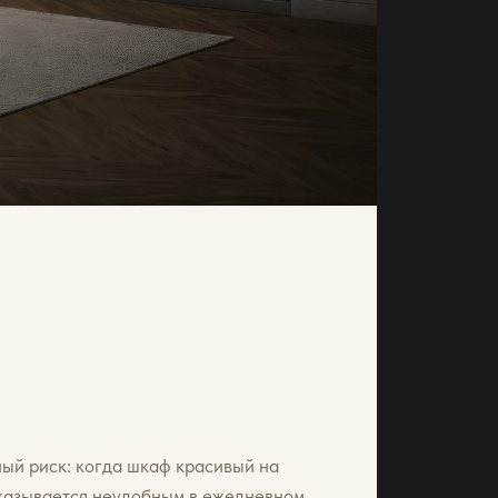
ый риск: когда шкаф красивый на
оказывается неудобным в ежедневном