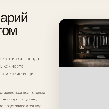
нарий
том
с картинки фасада.
, как часто
на и какие вещи
дстраиваться под готовые
 наоборот: глубина,
ие подстраиваются под