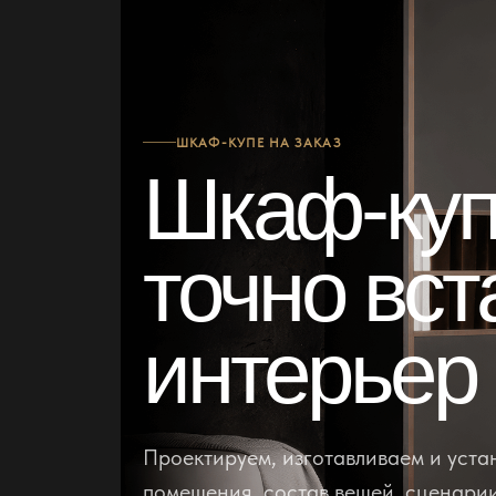
ШКАФ-КУПЕ НА ЗАКАЗ
Шкаф-куп
точно вст
интерьер
Проектируем, изготавливаем и уст
помещения, состав вещей, сценарии