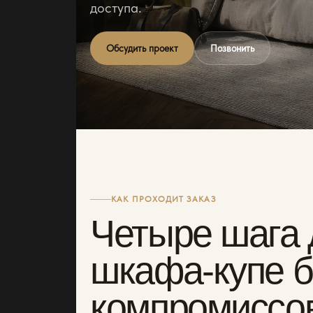
доступа.
Обсудить проект
Позвонить
КАК ПРОХОДИТ ЗАКАЗ
Четыре шага 
шкафа-купе б
компромиссо