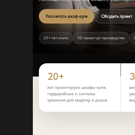
Рассчитать шкаф-купе
Обсудить проект
20+ лет опыта
3D-проект до производства
20+
лет проектируем шкафы-купе,
ви
гардеробные и системы
ув
хранения для квартир и домов
вн