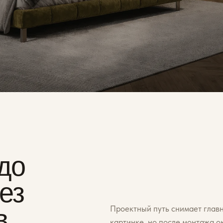
до
ез
Проектный путь снимает главн
в
картинке, но после монтажа 