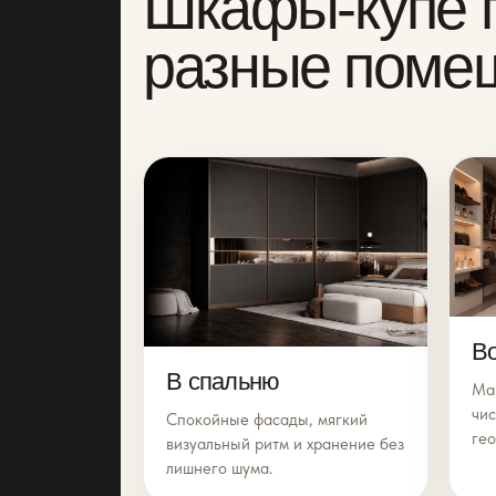
Шкафы-купе 
разные поме
Во
В спальню
Ма
чи
Спокойные фасады, мягкий
ге
визуальный ритм и хранение без
лишнего шума.