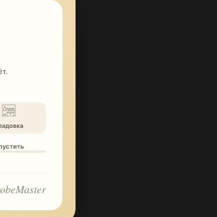
т.
ладовка
опустить
obeMaster