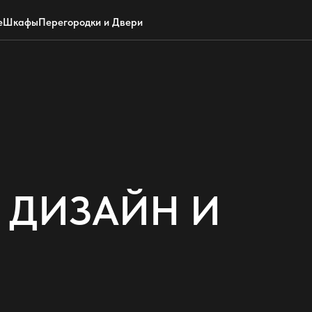
Обратный звонок
WhatsApp
Max
Почта
е
Шкафы
Перегородки и Двери
 ДИЗАЙН И
Ч