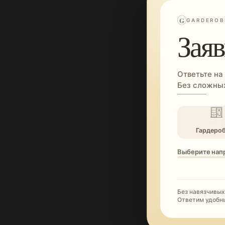
G
GARDEROB
Заяв
Ответьте на
Без сложных
Гардеро
Выберите нап
Без навязчивых
Ответим удобн