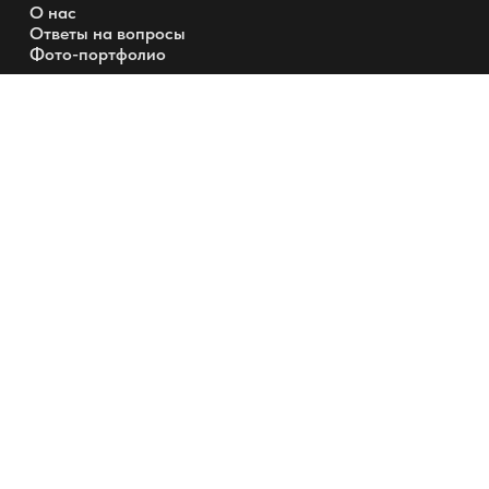
О нас
Ответы на вопросы
Фото-портфолио
Направления
Материалы и фурнитура
Гардеробные
Шкафы
Перегородки и Двери
+7 (495) 220-0304
info@garderobmaster.ru
Позвонить вам?