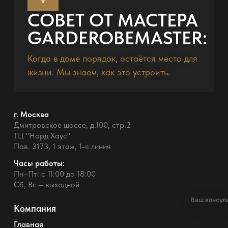
СОВЕТ ОТ МАСТЕРА
GARDEROBEMASTER:
Когда в доме порядок, остаётся место для
жизни. Мы знаем, как это устроить.
г. Москва
Дмитровское шоссе, д.100, стр.2
ТЦ "Норд Хаус"
Пав. 3173, 1 этаж, 1-я линия
Часы работы:
Пн–Пт: с 11:00 до 18:00
Сб, Вс – выходной
Ваш консул
Компания
Главная