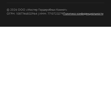
© 2026 ООО «Мастер Гардеробных Комнат»
ОГРН: 1087746832964 | ИНН: 7710723279
Политика конфиденциальности