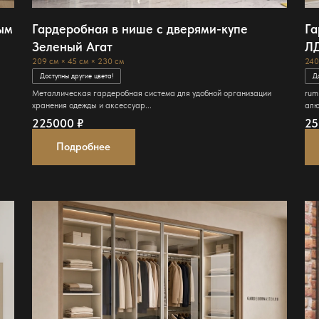
ным
Гардеробная в нише с дверями-купе
Га
Зеленый Агат
ЛД
209 см × 45 см × 230 см
240
Доступны другие цвета!
Д
Металлическая гардеробная система для удобной организации
rum
хранения одежды и аксессуар...
алю
225000
₽
2
Подробнее