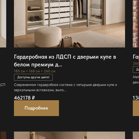
Гардеробная из ЛДСП с дверьми купе в
Га
белом премиум д...
260
Д
185 см × 168 см × 260 см
Мет
Доступны другие цвета!
дек
ЛДСП
Современная гардеробная система с четырьмя дверьми купе и
зеркальными вставками, выпо...
462178
₽
1
Подробнее