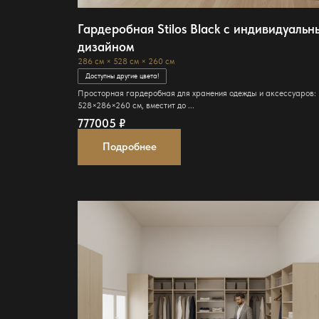
Гардеробная Stilos Black с индивидуаль
дизайном
286 см × 528 см × 260 см
Доступны другие цвета!
Просторная гардеробная для хранения одежды и аксессуаров:
528×286×260 см, вместит до ...
777005
₽
Подробнее