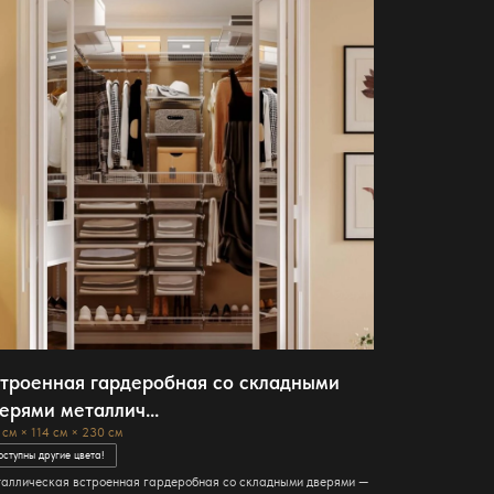
троенная гардеробная со складными
ерями металлич...
 см × 114 см × 230 см
оступны другие цвета!
аллическая встроенная гардеробная со складными дверями —