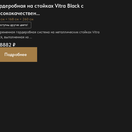
рдеробная на стойках Vitra Black с
сококачествен...
 см × 168 см × 260 см
оступны другие цвета!
ременная гардеробная система на металлических стойках Vitra
ck, выполненная из ...
28882
₽
Подробнее