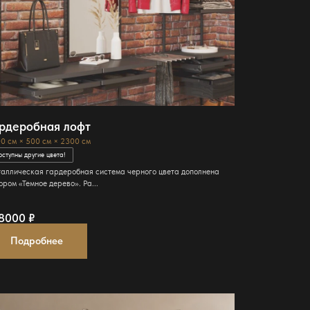
рдеробная лофт
0 см × 500 см × 2300 см
оступны другие цвета!
аллическая гардеробная система черного цвета дополнена
ором «Темное дерево». Ра...
38000
₽
Подробнее