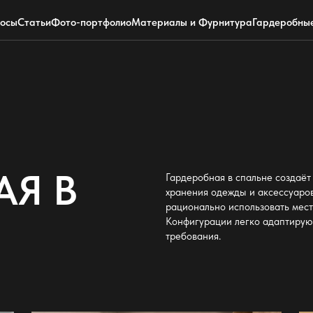
+7 (495) 220-0304
Telegram
росы
Статьи
Фото-портфолио
Материалы и Фурнитура
Гардеробны
АЯ В
Гардеробная в спальне создаёт
хранения одежды и аксессуаров
рационально использовать мест
Конфигурации легко адаптирую
требования.