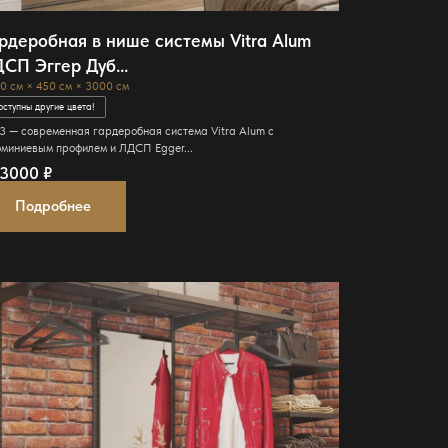
рдеробная в нише системы Vitra Alum
СП Эггер Дуб...
0 см × 450 см × 3000 см
оступны другие цвета!
3 — современная гардеробная система Vitra Alum с
миниевым профилем и ЛДСП Egger...
53000
₽
Подробнее