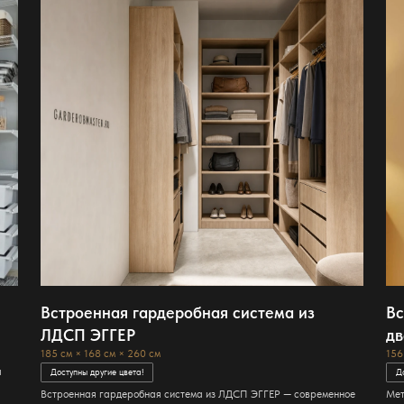
Встроенная гардеробная система из
Вс
ЛДСП ЭГГЕР
дв
185 см × 168 см × 260 см
156
а
Доступны другие цвета!
Д
Встроенная гардеробная система из ЛДСП ЭГГЕР — современное
Мет