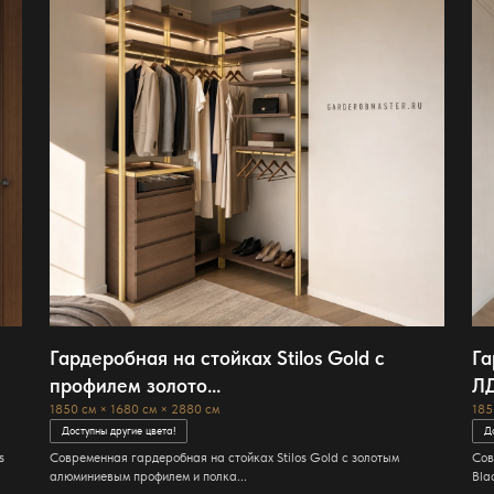
Гардеробная на стойках Stilos Gold с
Га
профилем золото...
ЛД
1850 см × 1680 см × 2880 см
185
Доступны другие цвета!
Д
s
Современная гардеробная на стойках Stilos Gold с золотым
Сов
алюминиевым профилем и полка...
Bla