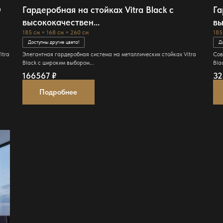
D
Гардеробная на стойках Vitra Black с
Га
высококачествен...
вы
185 см × 168 см × 260 см
185
Доступны другие цвета!
Д
itra
Элегантная гардеробная система на металлических стойках Vitra
Сов
Black с широким выбором...
Bla
166567
₽
3
Подробнее