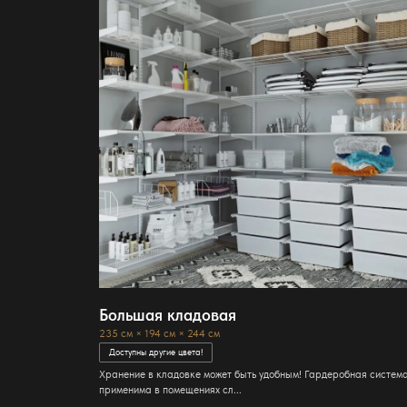
Большая кладовая
235 см × 194 см × 244 см
Доступны другие цвета!
Хранение в кладовке может быть удобным! Гардеробная систем
применима в помещениях сл...