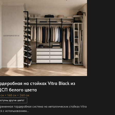
рдеробная на стойках Vitra Black из
СП белого цвета
 см × 168 см × 260 см
оступны другие цвета!
ременная гардеробная система на металлических стойках Vitra
ck с использованием...