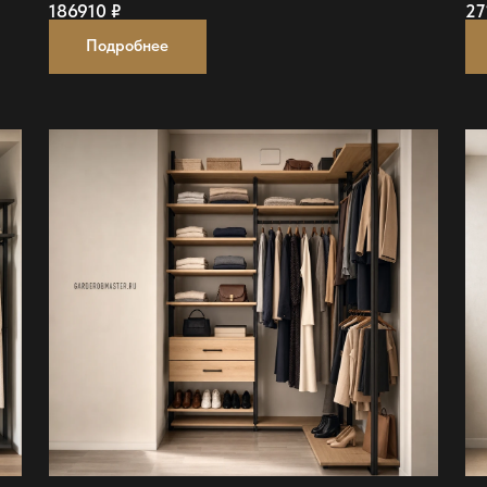
186910
₽
27
Подробнее